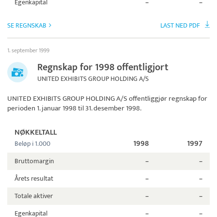
Egenkapital
–
–
SE REGNSKAB
LAST NED PDF
1. september 1999
Regnskap for 1998 offentligjort
UNITED EXHIBITS GROUP HOLDING A/S
UNITED EXHIBITS GROUP HOLDING A/S
offentliggjør regnskap for
perioden 1. januar 1998 til 31. desember 1998.
NØKKELTALL
1998
1997
Beløp i 1.000
Bruttomargin
–
–
Årets resultat
–
–
Totale aktiver
–
–
Egenkapital
–
–