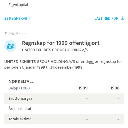
Egenkapital
–
–
SE REGNSKAB
LAST NED PDF
31. august 2000
Regnskap for 1999 offentligjort
UNITED EXHIBITS GROUP HOLDING A/S
UNITED EXHIBITS GROUP HOLDING A/S
offentliggjør regnskap for
perioden 1. januar 1999 til 31. desember 1999.
NØKKELTALL
1999
1998
Beløp i 1.000
Bruttomargin
–
–
Årets resultat
–
–
Totale aktiver
–
–