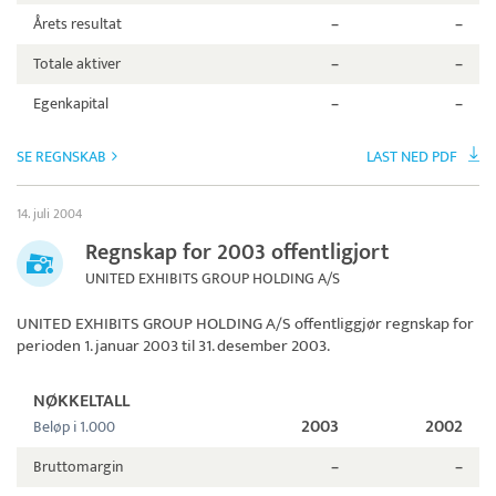
Årets resultat
–
–
Totale aktiver
–
–
Egenkapital
–
–
SE REGNSKAB
LAST NED PDF
14. juli 2004
Regnskap for 2003 offentligjort
UNITED EXHIBITS GROUP HOLDING A/S
UNITED EXHIBITS GROUP HOLDING A/S
offentliggjør regnskap for
perioden 1. januar 2003 til 31. desember 2003.
NØKKELTALL
2003
2002
Beløp i 1.000
Bruttomargin
–
–