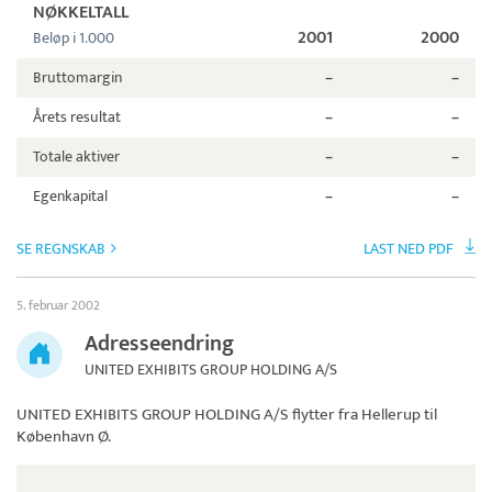
NØKKELTALL
2001
2000
Beløp i 1.000
Bruttomargin
–
–
Årets resultat
–
–
Totale aktiver
–
–
Egenkapital
–
–
SE REGNSKAB
LAST NED PDF
5. februar 2002
Adresseendring
UNITED EXHIBITS GROUP HOLDING A/S
UNITED EXHIBITS GROUP HOLDING A/S
flytter fra Hellerup til
København Ø.