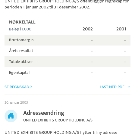
UNITED EXHIBITS GROUP HOLDING A/S
offentliggjør regnskap for
perioden 1. januar 2002 til 31. desember 2002.
NØKKELTALL
2002
2001
Beløp i 1.000
Bruttomargin
–
–
Årets resultat
–
–
Totale aktiver
–
–
Egenkapital
–
–
SE REGNSKAB
LAST NED PDF
30. januar 2003
Adresseendring
UNITED EXHIBITS GROUP HOLDING A/S
UNITED EXHIBITS GROUP HOLDING A/S
flytter til ny adresse i