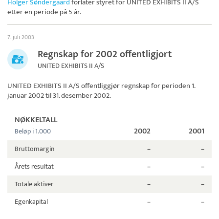
Holger Søndergaard
forlater styret for
UNITED EXHIBITS II A/S
etter en periode på 5 år.
7. juli 2003
Regnskap for 2002 offentligjort
UNITED EXHIBITS II A/S
UNITED EXHIBITS II A/S
offentliggjør regnskap for perioden 1.
januar 2002 til 31. desember 2002.
NØKKELTALL
2002
2001
Beløp i 1.000
Bruttomargin
–
–
Årets resultat
–
–
Totale aktiver
–
–
Egenkapital
–
–