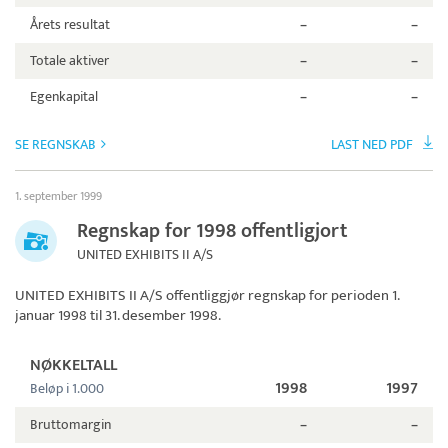
Årets resultat
–
–
Totale aktiver
–
–
Egenkapital
–
–
SE REGNSKAB
LAST NED PDF
1. september 1999
Regnskap for 1998 offentligjort
UNITED EXHIBITS II A/S
UNITED EXHIBITS II A/S
offentliggjør regnskap for perioden 1.
januar 1998 til 31. desember 1998.
NØKKELTALL
1998
1997
Beløp i 1.000
Bruttomargin
–
–