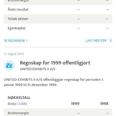
Bruttomargin
–
–
Årets resultat
–
–
Totale aktiver
–
–
Egenkapital
–
–
SE REGNSKAB
LAST NED PDF
31. august 2000
Regnskap for 1999 offentligjort
UNITED EXHIBITS II A/S
UNITED EXHIBITS II A/S
offentliggjør regnskap for perioden 1.
januar 1999 til 31. desember 1999.
NØKKELTALL
1999
1998
Beløp i 1.000
Bruttomargin
–
–