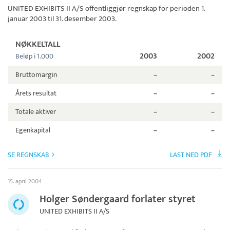
UNITED EXHIBITS II A/S
offentliggjør regnskap for perioden 1.
januar 2003 til 31. desember 2003.
NØKKELTALL
2003
2002
Beløp i 1.000
Bruttomargin
–
–
Årets resultat
–
–
Totale aktiver
–
–
Egenkapital
–
–
SE REGNSKAB
LAST NED PDF
15. april 2004
Holger Søndergaard forlater styret
UNITED EXHIBITS II A/S