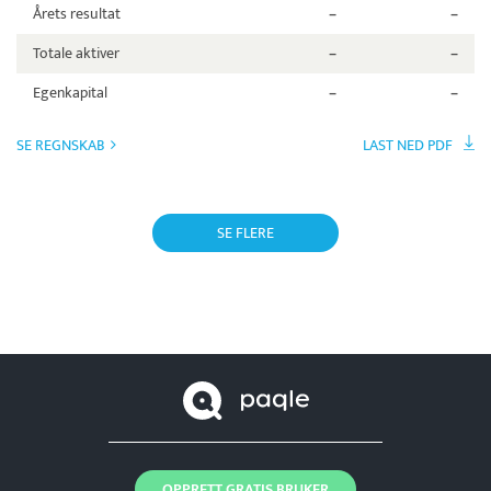
Årets resultat
–
–
Totale aktiver
–
–
Egenkapital
–
–
SE REGNSKAB
LAST NED PDF
SE FLERE
OPPRETT GRATIS BRUKER