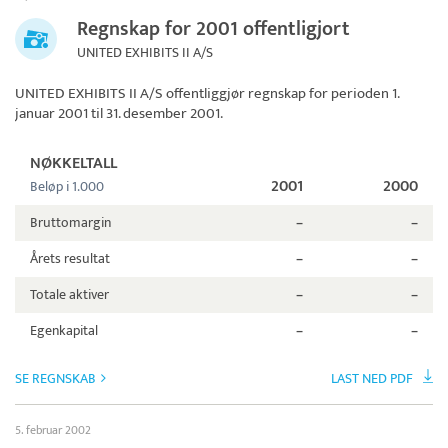
Regnskap for 2001 offentligjort
UNITED EXHIBITS II A/S
UNITED EXHIBITS II A/S
offentliggjør regnskap for perioden 1.
januar 2001 til 31. desember 2001.
NØKKELTALL
2001
2000
Beløp i 1.000
Bruttomargin
–
–
Årets resultat
–
–
Totale aktiver
–
–
Egenkapital
–
–
SE REGNSKAB
LAST NED PDF
5. februar 2002