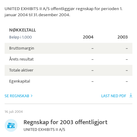
UNITED EXHIBITS II A/S
offentliggjør regnskap for perioden 1.
januar 2004 til 31. desember 2004.
NØKKELTALL
2004
2003
Beløp i 1.000
Bruttomargin
–
–
Årets resultat
–
–
Totale aktiver
–
–
Egenkapital
–
–
SE REGNSKAB
LAST NED PDF
14. juli 2004
Regnskap for 2003 offentligjort
UNITED EXHIBITS II A/S