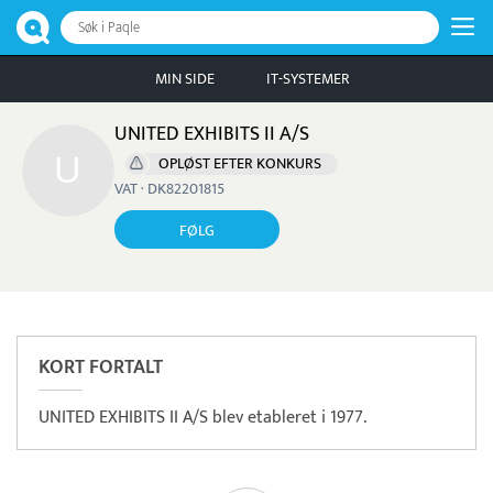
Søk i Paqle
MIN SIDE
IT-SYSTEMER
UNITED EXHIBITS II A/S
OPLØST EFTER KONKURS
VAT · DK82201815
FØLG
KORT FORTALT
UNITED EXHIBITS II A/S blev etableret i 1977.