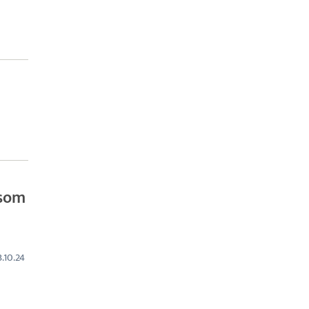
 som
.10.24