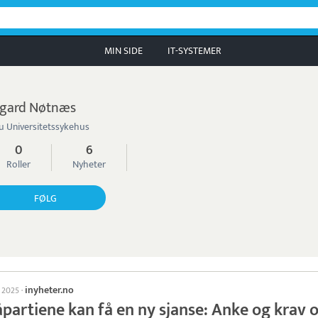
MIN SIDE
IT-SYSTEMER
gard Nøtnæs
u Universitetssykehus
0
6
Roller
Nyheter
FØLG
inyheter.no
s 2025
·
partiene kan få en ny sjanse: Anke og krav 