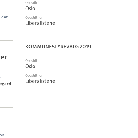
Oppstilt i
Oslo
r det
Oppstilt for
Liberalistene
KOMMUNESTYREVALG 2019
ter
Oppstilt i
Oslo
Oppstilt for
r
Liberalistene
egard
kon