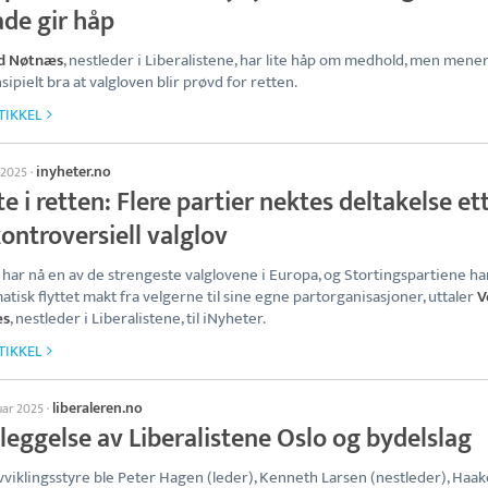
ade gir håp
d Nøtnæs
, nestleder i Liberalistene, har lite håp om medhold, men mene
sipielt bra at valgloven blir prøvd for retten.
TIKKEL
inyheter.no
 2025
·
e i retten: Flere partier nektes deltakelse et
ontroversiell valglov
har nå en av de strengeste valglovene i Europa, og Stortingspartiene ha
atisk flyttet makt fra velgerne til sine egne partorganisasjoner, uttaler
V
æs
, nestleder i Liberalistene, til iNyheter.
TIKKEL
liberaleren.no
uar 2025
·
leggelse av Liberalistene Oslo og bydelslag
viklingsstyre ble Peter Hagen (leder), Kenneth Larsen (nestleder), Haa