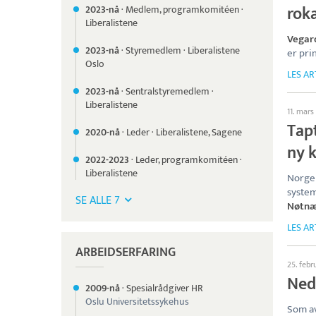
rok
2023-nå
·
Medlem, programkomitéen
·
Liberalistene
Vegar
2023-nå
·
Styremedlem
·
Liberalistene
er prin
Oslo
LES AR
2023-nå
·
Sentralstyremedlem
·
Liberalistene
11. mars
Tapt
2020-nå
·
Leder
·
Liberalistene, Sagene
ny k
2022-
2023
·
Leder, programkomitéen
·
Liberalistene
Norge 
system
SE ALLE 7
Nøtn
LES AR
ARBEIDSERFARING
25. febr
Ned
2009-nå
·
Spesialrådgiver HR
Oslu Universitetssykehus
Som av