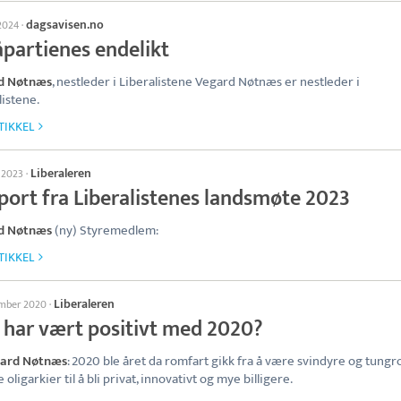
dagsavisen.no
 2024
·
partienes endelikt
d Nøtnæs
, nestleder i Liberalistene Vegard Nøtnæs er nestleder i
listene.
TIKKEL
Liberaleren
l 2023
·
port fra Liberalistenes landsmøte 2023
d Nøtnæs
(ny) Styremedlem:
TIKKEL
Liberaleren
ember 2020
·
 har vært positivt med 2020?
ard Nøtnæs
: 2020 ble året da romfart gikk fra å være svindyre og tung
e oligarkier til å bli privat, innovativt og mye billigere.