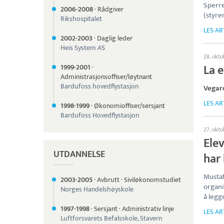
Sperre
2006-
2008
·
Rådgiver
(styre
Rikshospitalet
LES AR
2002-
2003
·
Daglig leder
Heis System AS
28. okt
La 
1999-
2001
·
Administrasjonsoffiser/løytnant
Bardufoss hovedflystasjon
Vegar
LES AR
1998-
1999
·
Økonomioffiser/sersjant
Bardufoss Hovedflystasjon
27. okt
Ele
UTDANNELSE
har 
Musta
2003-
2005
·
Avbrutt
·
Siviløkonomstudiet
organi
Norges Handelshøyskole
å legg
1997-
1998
·
Sersjant
·
Administrativ linje
LES AR
Luftforsvarets Befalsskole, Stavern