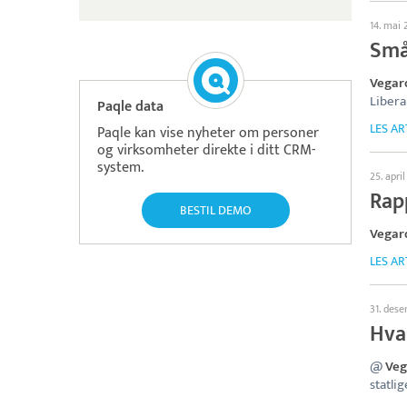
14. mai
Små
Vegar
Libera
Paqle data
LES AR
Paqle kan vise nyheter om personer
og virksomheter direkte i ditt CRM-
system.
25. apri
Rap
BESTIL DEMO
Vegar
LES AR
31. des
Hva
@
Veg
statlig