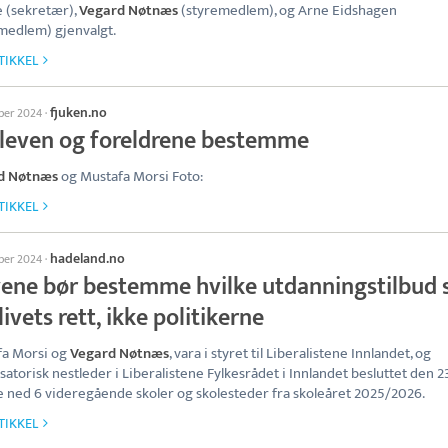
 (sekretær),
Vegard Nøtnæs
(styremedlem), og Arne Eidshagen
medlem) gjenvalgt.
TIKKEL
fjuken.no
ober 2024
·
eleven og foreldrene bestemme
d Nøtnæs
og Mustafa Morsi Foto:
TIKKEL
hadeland.no
ober 2024
·
vene bør bestemme hvilke utdanningstilbud
livets rett, ikke politikerne
fa Morsi og
Vegard Nøtnæs
, vara i styret til Liberalistene Innlandet, og
satorisk nestleder i Liberalistene Fylkesrådet i Innlandet besluttet den 23
e ned 6 videregående skoler og skolesteder fra skoleåret 2025/2026.
TIKKEL