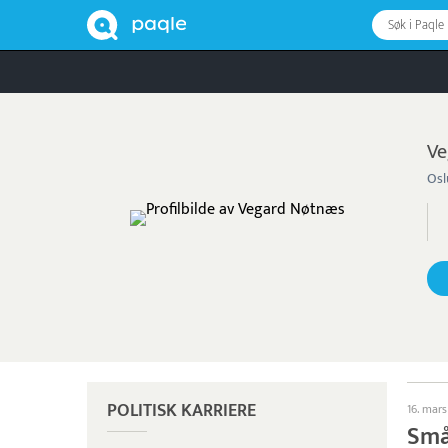
Søk i Paqle
Ve
Osl
POLITISK KARRIERE
16. mar
Små