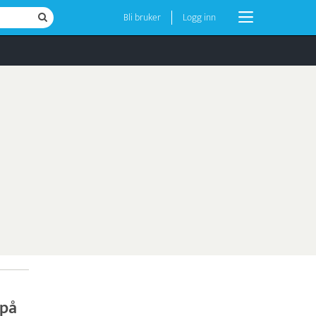
Bli bruker
Logg inn
 på