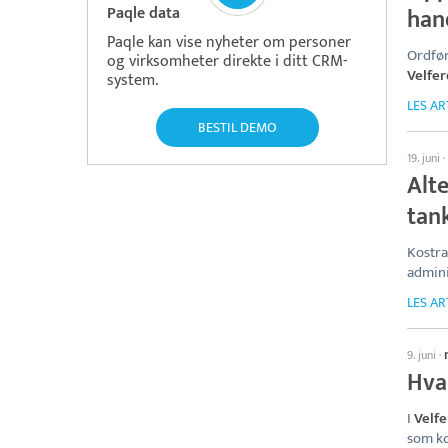
Paqle data
han
Paqle kan vise nyheter om personer
Ordfør
og virksomheter direkte i ditt CRM-
Velfer
system.
LES AR
BESTIL DEMO
19. juni
·
Alt
tank
Kostra
admini
LES AR
9. juni
·
Hva 
I
Velfe
som k