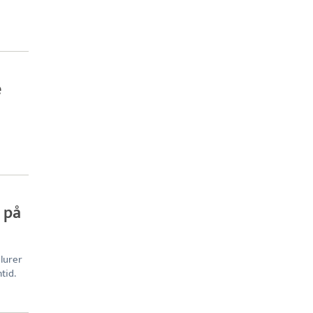
e
 på
 lurer
tid.