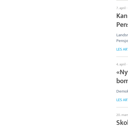
7. april
·
Kan
Pen
Lands
Pensjo
LES AR
4. april
·
«Nyt
bom
Demok
LES AR
20. mar
Sko