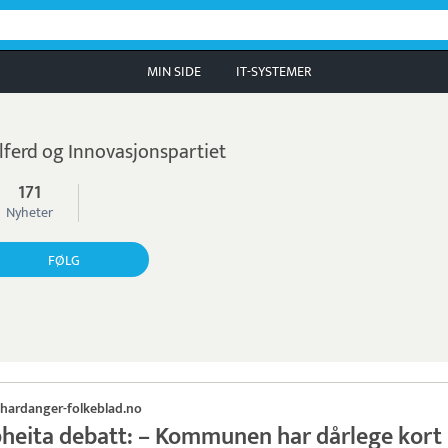
MIN SIDE
IT-SYSTEMER
lferd og Innovasjonspartiet
171
Nyheter
FØLG
hardanger-folkeblad.no
heita debatt: – Kommunen har dårlege kort