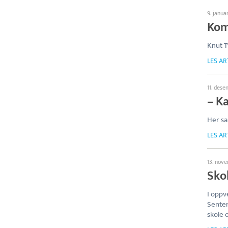
9. janua
Kom
Knut T
LES AR
11. des
– Ka
Her s
LES AR
13. nov
Skol
I oppv
Senter
skole 