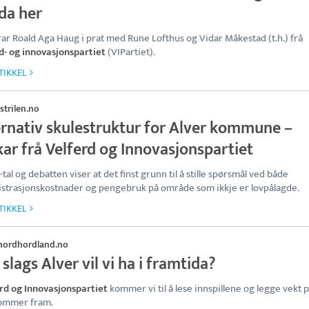
da her
ar Roald Aga Haug i prat med Rune Lofthus og Vidar Måkestad (t.h.) frå
d- og innovasjonspartiet
(VIPartiet).
TIKKEL
strilen.no
ernativ skulestruktur for Alver kommune –
ar frå Velferd og Innovasjonspartiet
-tal og debatten viser at det finst grunn til å stille spørsmål ved både
strasjonskostnader og pengebruk på område som ikkje er lovpålagde.
TIKKEL
nordhordland.no
slags Alver vil vi ha i framtida?
rd og Innovasjonspartiet
kommer vi til å lese innspillene og legge vekt 
ommer fram.