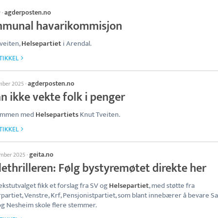
agderposten.no
r
·
munal havarikommisjon
veiten,
Helsepartiet
i Arendal.
TIKKEL
agderposten.no
ember 2025
·
n ikke vekte folk i penger
ammen med
Helsepartiets
Knut Tveiten.
TIKKEL
geita.no
ember 2025
·
ethrilleren: Følg bystyremøtet direkte her
ekstutvalget fikk et forslag fra SV og
Helsepartiet
, med støtte fra
partiet, Venstre, Krf, Pensjonistpartiet, som blant innebærer å bevare 
og Nesheim skole flere stemmer.