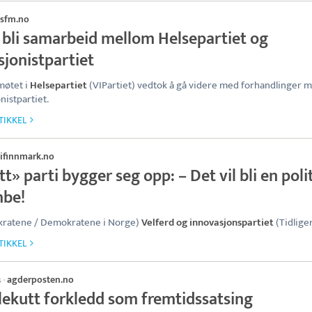
sfm.no
 bli samarbeid mellom Helsepartiet og
sjonistpartiet
møtet i
Helsepartiet
(VIPartiet) vedtok å gå videre med forhandlinger 
nistpartiet.
TIKKEL
ifinnmark.no
t» parti bygger seg opp: – Det vil bli en poli
be!
ratene / Demokratene i Norge)
Velferd og innovasjonspartiet
(Tidlige
TIKKEL
agderposten.no
s
·
lekutt forkledd som fremtidssatsing