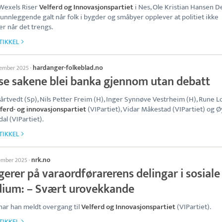
Wexels Riser
Velferd og Innovasjonspartiet
i Nes, Ole Kristian Hansen D
unnleggende galt når folk i bygder og småbyer opplever at politiet ikke
 når det trengs.
TIKKEL
hardanger-folkeblad.no
tember 2025
·
se sakene blei banka gjennom utan debatt
årtvedt (Sp), Nils Petter Freim (H), Inger Synnøve Vestrheim (H), Rune L
ferd- og innovasjonspartiet
(VIPartiet), Vidar Måkestad (VIPartiet) og Ø
al (VIPartiet).
TIKKEL
nrk.no
tember 2025
·
erer på varaordførarerens delingar i sosiale
ium: – Svært urovekkande
har han meldt overgang til
Velferd og Innovasjonspartiet
(VIPartiet).
TIKKEL