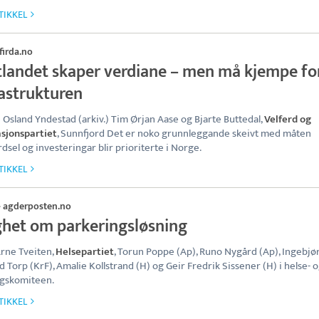
TIKKEL
firda.no
tlandet skaper verdiane – men må kjempe fo
rastrukturen
 Osland Yndestad (arkiv.) Tim Ørjan Aase og Bjarte Buttedal,
Velferd og
sjonspartiet
, Sunnfjord Det er noko grunnleggande skeivt med måten
dsel og investeringar blir prioriterte i Norge.
TIKKEL
agderposten.no
·
ghet om parkeringsløsning
rne Tveiten,
Helsepartiet
, Torun Poppe (Ap), Runo Nygård (Ap), Ingebjø
d Torp (KrF), Amalie Kollstrand (H) og Geir Fredrik Sissener (H) i helse- 
gskomiteen.
TIKKEL