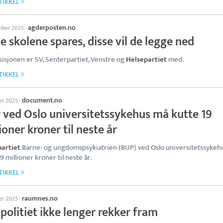
TIKKEL
agderposten.no
mber 2025
·
e skolene spares, disse vil de legge ned
sisjonen er SV, Senterpartiet, Venstre og
Helsepartiet
med.
TIKKEL
document.no
ber 2025
·
 ved Oslo universitetssykehus må kutte 19
ioner kroner til neste år
artiet
Barne- og ungdomspsykiatrien (BUP) ved Oslo universitetssykeh
9 millioner kroner til neste år.
TIKKEL
raumnes.no
ber 2025
·
politiet ikke lenger rekker fram