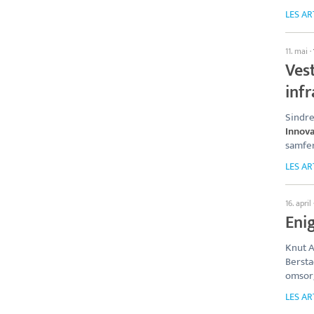
LES AR
11. mai
·
Ves
inf
Sindre
Innova
samfer
LES AR
16. april
Eni
Knut A
Bersta
omsor
LES AR