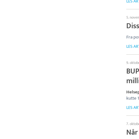
LES AR
5. nove
Diss
Fra po
LES AR
9. okto
BUP
mill
Helsep
kutte 1
LES AR
7. okto
Når 