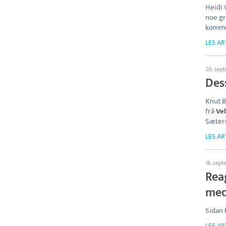
Heidi 
noe gr
kommer
LES AR
20. sep
Des
Knut B
frå
Vel
Sæterd
LES AR
18. sep
Reag
med
Sidan 
LES AR