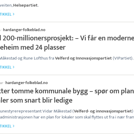
veiten,
Helsepartiet
.
TIKKEL
hardanger-folkeblad.no
s
·
il 200-millionersprosjekt: – Vi får en modern
keheim med 24 plasser
Måkestad og Rune Lofthus fra
Velferd og Innovasjonspartiet
(VIPartiet).
TIKKEL
hardanger-folkeblad.no
uar
·
kter tomme kommunale bygg – spør om plan
ler som snart blir ledige
nestyrerepresentant Vidar Måkestad (
Velferd- og innovasjonspartiet
)
administrasjonen har en plan for lokaler som skal flyttes ut fra i nær fram
TIKKEL