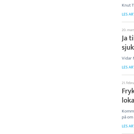
Knut T
LES AR
20. mar
Ja t
sju
Vidar 
LES AR
21. febr
Fry
loka
Kommu
på om 
LES AR