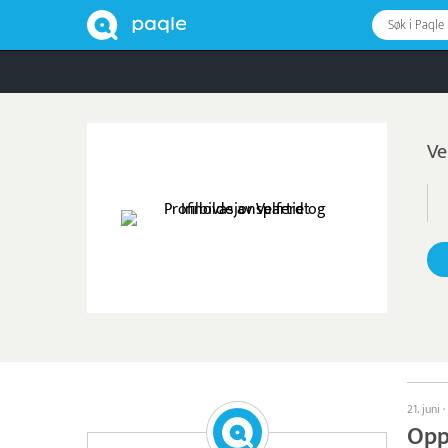
Søk i Paqle
Ve
21. juni
·
Opp