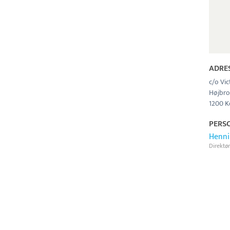
ADRE
c/o Vic
Højbro
1200 K
PERS
Henni
Direktør