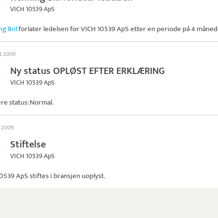
VICH 10539 ApS
g Biil
forlater ledelsen for
VICH 10539 ApS
etter en periode på 4 måned
st 2009
Ny status OPLØST EFTER ERKLÆRING
VICH 10539 ApS
ere status: Normal.
s 2009
Stiftelse
VICH 10539 ApS
10539 ApS
stiftes i bransjen uoplyst.