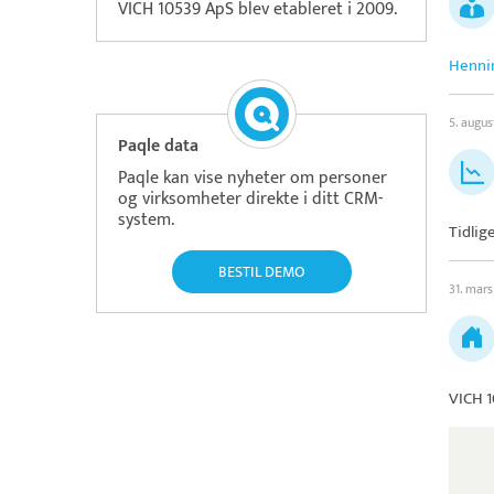
VICH 10539 ApS blev etableret i 2009.
Hennin
5. augu
Paqle data
Paqle kan vise nyheter om personer
og virksomheter direkte i ditt CRM-
system.
Tidlig
BESTIL DEMO
31. mar
VICH 