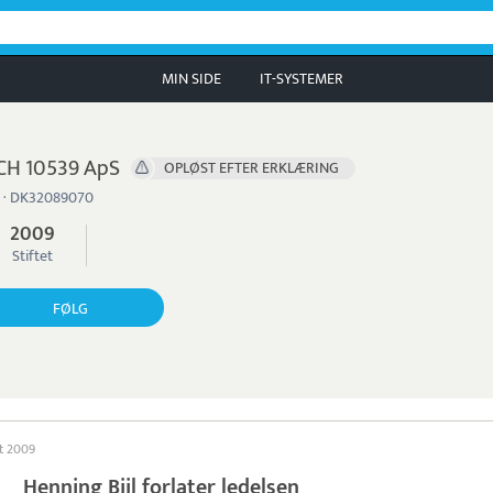
MIN SIDE
IT-SYSTEMER
CH 10539 ApS
OPLØST EFTER ERKLÆRING
 · DK32089070
2009
Stiftet
FØLG
st 2009
Henning Biil forlater ledelsen