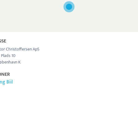
SSE
tor Christoffersen ApS
 Plads 10
øbenhavn K
ONER
ng Biil