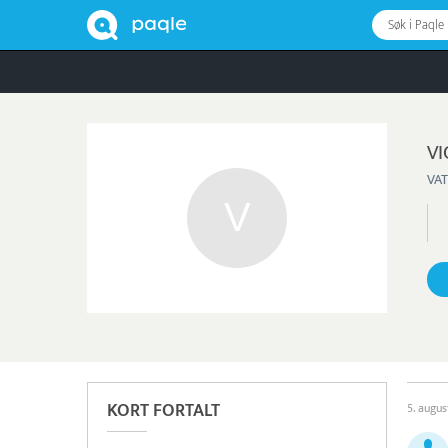
Søk i Paqle
VI
VAT
KORT FORTALT
5. augu