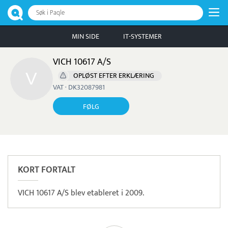
Søk i Paqle
MIN SIDE
IT-SYSTEMER
VICH 10617 A/S
OPLØST EFTER ERKLÆRING
VAT · DK32087981
FØLG
KORT FORTALT
VICH 10617 A/S blev etableret i 2009.