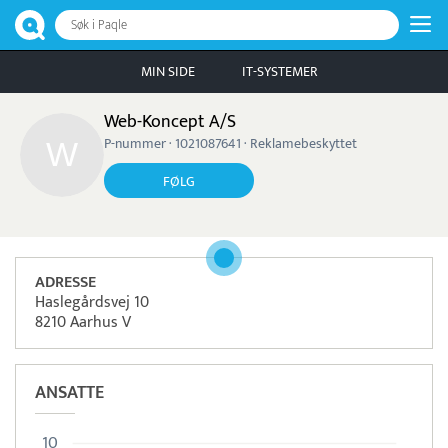
Søk i Paqle
MIN SIDE
IT-SYSTEMER
Web-Koncept A/S
P-nummer · 1021087641 · Reklamebeskyttet
FØLG
ADRESSE
Haslegårdsvej 10
8210 Aarhus V
ANSATTE
10