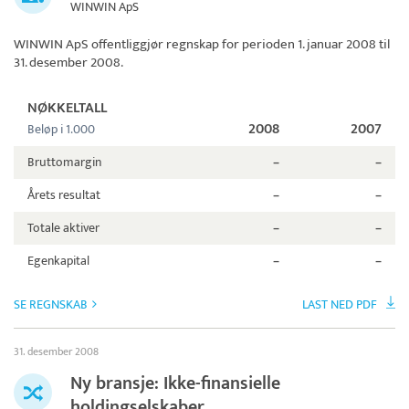
WINWIN ApS
WINWIN ApS
offentliggjør regnskap for perioden 1. januar 2008 til
31. desember 2008.
NØKKELTALL
2008
2007
Beløp i 1.000
Bruttomargin
–
–
Årets resultat
–
–
Totale aktiver
–
–
Egenkapital
–
–
SE REGNSKAB
LAST NED PDF
31. desember 2008
Ny bransje: Ikke-finansielle
holdingselskaber