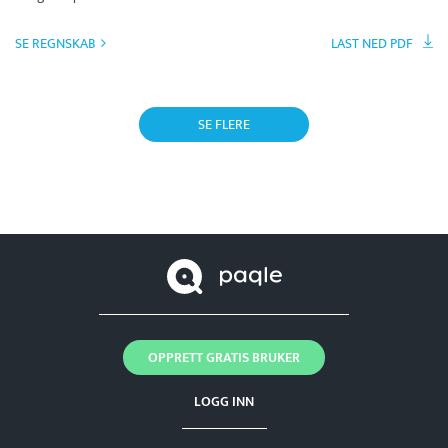
SE REGNSKAB
LAST NED PDF
SE FLERE
OPPRETT GRATIS BRUKER
LOGG INN