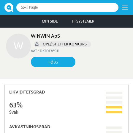
Søk i Paqle
MIN SIDE
IT-SYSTEMER
WINWIN ApS
OPLØST EFTER KONKURS
VAT · DK10136911
FØLG
LIKVIDITETSGRAD
63%
Svak
AVKASTNINGSGRAD