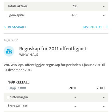
Totale aktiver
733
–
Egenkapital
-436
–
SE REGNSKAB
LAST NED PDF
12. juli 2012
Regnskap for 2011 offentligjort
WINWIN ApS
WINWIN ApS
offentliggjør regnskap for perioden 1. januar 2011 til
31. desember 2011.
NØKKELTALL
2011
2010
Beløp i 1.000
Bruttomargin
–
–
Årets resultat
–
–