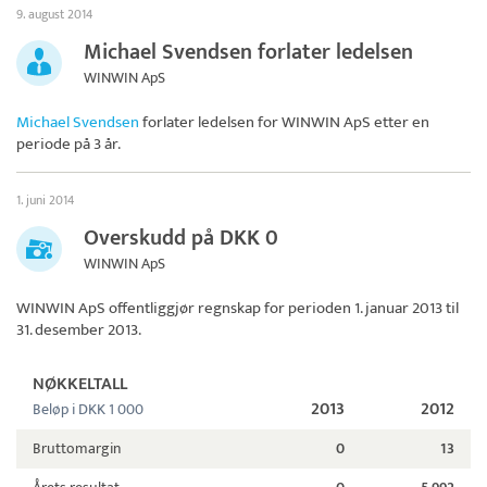
9. august 2014
Michael Svendsen forlater ledelsen
WINWIN ApS
Michael Svendsen
forlater ledelsen for
WINWIN ApS
etter en
periode på 3 år.
1. juni 2014
Overskudd på DKK 0
WINWIN ApS
WINWIN ApS
offentliggjør regnskap for perioden 1. januar 2013 til
31. desember 2013.
NØKKELTALL
2013
2012
Beløp i DKK 1 000
Bruttomargin
0
13