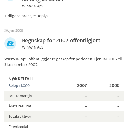
WINWIN ApS
Tidligere bransje: Uoplyst.
30. juni 2008
Regnskap for 2007 offentligjort
WINWIN ApS
WINWIN ApS
offentliggjør regnskap for perioden 1. januar 2007 til
31. desember 2007.
NØKKELTALL
2007
2006
Beløp i 1.000
Bruttomargin
–
–
Årets resultat
–
–
Totale aktiver
–
–
Egenkapital
–
–