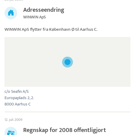
Adresseendring
WINWIN ApS
WINWIN ApS
flytter fra København Ø til Aarhus C.
c/o Seafin A/S
Europaplads 2, 2.
8000 Aarhus C
12. juli 2009
Regnskap for 2008 offentligjort