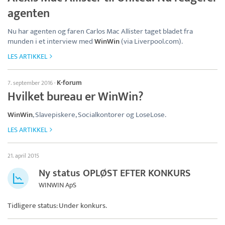
agenten
Nu har agenten og faren Carlos Mac Allister taget bladet fra
munden i et interview med
WinWin
(via Liverpool.com).
LES ARTIKKEL
K-forum
7. september 2016
·
Hvilket bureau er WinWin?
WinWin
, Slavepiskere, Socialkontorer og LoseLose.
LES ARTIKKEL
21. april 2015
Ny status OPLØST EFTER KONKURS
WINWIN ApS
Tidligere status: Under konkurs.