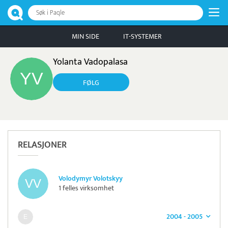
Søk i Paqle
MIN SIDE
IT-SYSTEMER
Yolanta Vadopalasa
FØLG
RELASJONER
Volodymyr Volotskyy
1 felles virksomhet
2004 - 2005