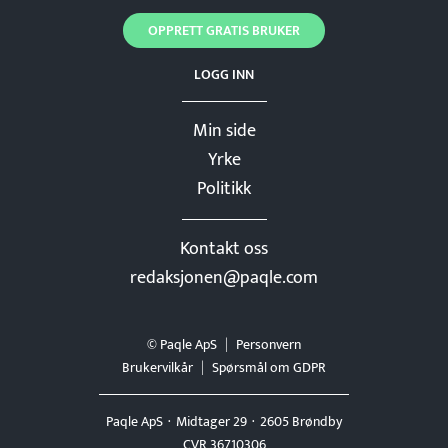
OPPRETT GRATIS BRUKER
LOGG INN
Min side
Yrke
Politikk
Kontakt oss
redaksjonen@paqle.com
© Paqle ApS
Personvern
Brukervilkår
Spørsmål om GDPR
Paqle ApS
Midtager 29
2605 Brøndby
CVR 36710306