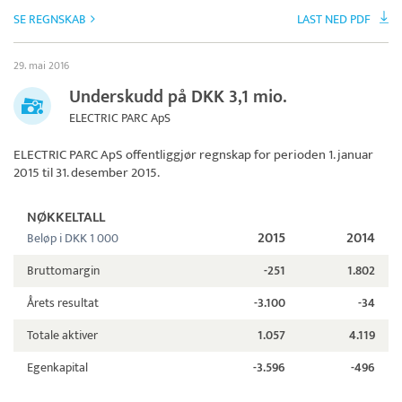
SE REGNSKAB
LAST NED PDF
29. mai 2016
Underskudd på DKK 3,1 mio.
ELECTRIC PARC ApS
ELECTRIC PARC ApS
offentliggjør regnskap for perioden 1. januar
2015 til 31. desember 2015.
NØKKELTALL
2015
2014
Beløp i DKK 1 000
Bruttomargin
-251
1.802
Årets resultat
-3.100
-34
Totale aktiver
1.057
4.119
Egenkapital
-3.596
-496