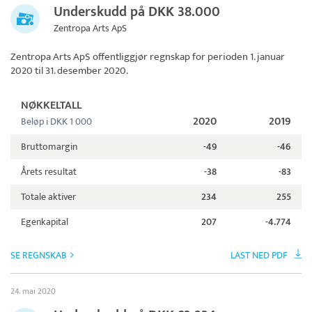
Underskudd på DKK 38.000
Zentropa Arts ApS
Zentropa Arts ApS
offentliggjør regnskap for perioden 1. januar
2020 til 31. desember 2020.
NØKKELTALL
2020
2019
Beløp i DKK 1 000
Bruttomargin
-49
-46
Årets resultat
-38
-83
Totale aktiver
234
255
Egenkapital
207
-4.774
SE REGNSKAB
LAST NED PDF
24. mai 2020