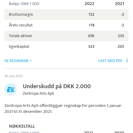
2022
2021
Beløp i DKK 1 000
Bruttomargin
152
-2
Årets resultat
118
-2
Totale aktiver
356
235
Egenkapital
323
205
SE REGNSKAB
LAST NED PDF
18. mai 2022
Underskudd på DKK 2.000
Zentropa Arts ApS
Zentropa Arts ApS
offentliggjør regnskap for perioden 1. januar
2021 til 31. desember 2021.
NØKKELTALL