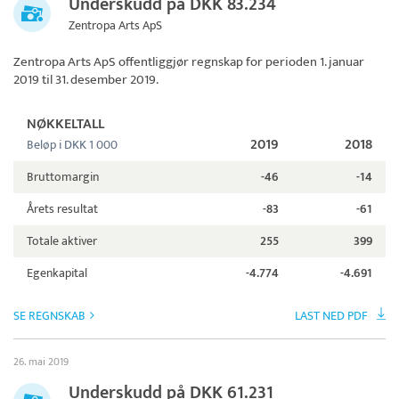
Underskudd på DKK 83.234
Zentropa Arts ApS
Zentropa Arts ApS
offentliggjør regnskap for perioden 1. januar
2019 til 31. desember 2019.
NØKKELTALL
2019
2018
Beløp i DKK 1 000
Bruttomargin
-46
-14
Årets resultat
-83
-61
Totale aktiver
255
399
Egenkapital
-4.774
-4.691
SE REGNSKAB
LAST NED PDF
26. mai 2019
Underskudd på DKK 61.231