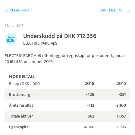
SE REGNSKAB
LAST NED PDF
25. mai 2017
Underskudd på DKK 712.356
ELECTRIC PARC ApS
ELECTRIC PARC ApS
offentliggjør regnskap for perioden 1. januar
2016 til 31. desember 2016.
NØKKELTALL
2016
2015
Beløp i DKK 1 000
Bruttomargin
-426
-251
Årets resultat
-712
-3.100
Totale aktiver
582
1.057
Egenkapital
-4.308
-3.596