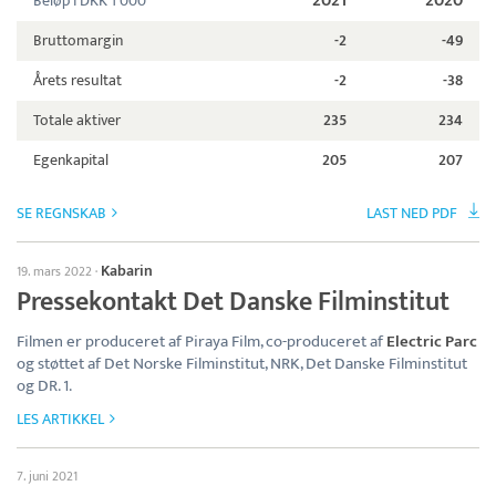
2021
2020
Beløp i DKK 1 000
Bruttomargin
-2
-49
Årets resultat
-2
-38
Totale aktiver
235
234
Egenkapital
205
207
SE REGNSKAB
LAST NED PDF
Kabarin
19. mars 2022
·
Pressekontakt Det Danske Filminstitut
Filmen er produceret af Piraya Film, co-produceret af
Electric Parc
og støttet af Det Norske Filminstitut, NRK, Det Danske Filminstitut
og DR. 1.
LES ARTIKKEL
7. juni 2021