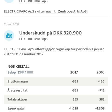
ELECTRIC PARC ApS
ELECTRIC PARC ApS skifter navn til
Zentropa Arts ApS
.
31. mai 2018
Underskudd på DKK 320.900
ELECTRIC PARC ApS
ELECTRIC PARC ApS
offentliggjør regnskap for perioden 1. januar
2017 til 31. desember 2017.
NØKKELTALL
2017
2016
Beløp i DKK 1 000
Bruttomargin
-321
-426
Årets resultat
-321
-712
Totale aktiver
253
582
Egenkapital
-4.629
-4.308