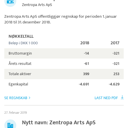
Zentropa Arts ApS
Zentropa Arts ApS
offentliggjør regnskap for perioden 1. januar
2018 til 31. desember 2018.
NØKKELTALL
2018
2017
Beløp i DKK 1 000
Bruttomargin
-14
-321
Årets resultat
-61
-321
Totale aktiver
399
253
Egenkapital
-4.691
-4.629
SE REGNSKAB
LAST NED PDF
27. februar 2019
Nytt navn: Zentropa Arts ApS