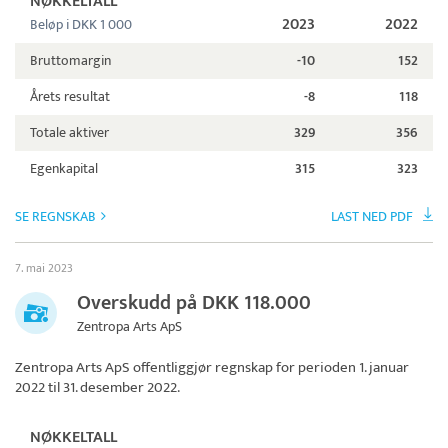
NØKKELTALL
2023
2022
Beløp i DKK 1 000
Bruttomargin
-10
152
Årets resultat
-8
118
Totale aktiver
329
356
Egenkapital
315
323
SE REGNSKAB
LAST NED PDF
7. mai 2023
Overskudd på DKK 118.000
Zentropa Arts ApS
Zentropa Arts ApS
offentliggjør regnskap for perioden 1. januar
2022 til 31. desember 2022.
NØKKELTALL