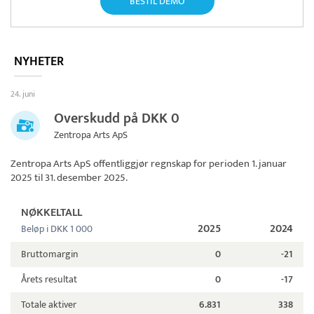
BESTIL DEMO
NYHETER
24. juni
Overskudd på DKK 0
Zentropa Arts ApS
Zentropa Arts ApS
offentliggjør regnskap for perioden 1. januar
2025 til 31. desember 2025.
NØKKELTALL
2025
2024
Beløp i DKK 1 000
Bruttomargin
0
-21
Årets resultat
0
-17
Totale aktiver
6.831
338