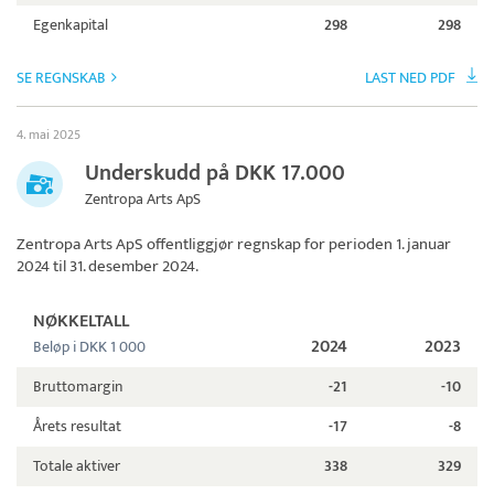
Egenkapital
298
298
SE REGNSKAB
LAST NED PDF
4. mai 2025
Underskudd på DKK 17.000
Zentropa Arts ApS
Zentropa Arts ApS
offentliggjør regnskap for perioden 1. januar
2024 til 31. desember 2024.
NØKKELTALL
2024
2023
Beløp i DKK 1 000
Bruttomargin
-21
-10
Årets resultat
-17
-8
Totale aktiver
338
329