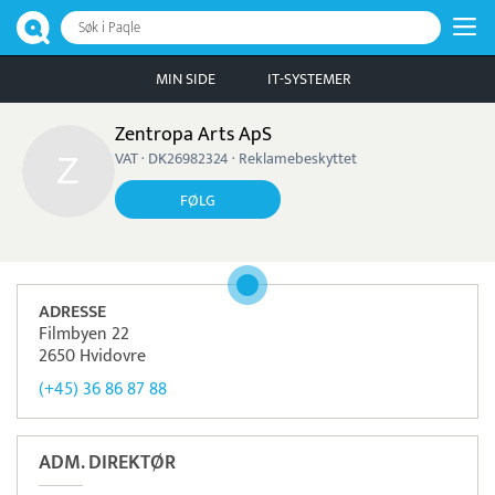
Søk i Paqle
MIN SIDE
IT-SYSTEMER
Zentropa Arts ApS
VAT · DK26982324 · Reklamebeskyttet
FØLG
ADRESSE
Filmbyen 22
2650 Hvidovre
(+45) 36 86 87 88
ADM. DIREKTØR