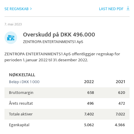
SE REGNSKAB
LAST NED PDF
7. mai 2023
Overskudd på DKK 496.000
ZENTROPA ENTERTAINMENTS1 ApS
ZENTROPA ENTERTAINMENTS1 ApS
offentliggjør regnskap for
perioden 1. januar 2022 til 31. desember 2022.
NØKKELTALL
2022
2021
Beløp i DKK 1 000
Bruttomargin
658
620
Årets resultat
496
472
Totale aktiver
7.402
7.022
Egenkapital
5.062
4.566