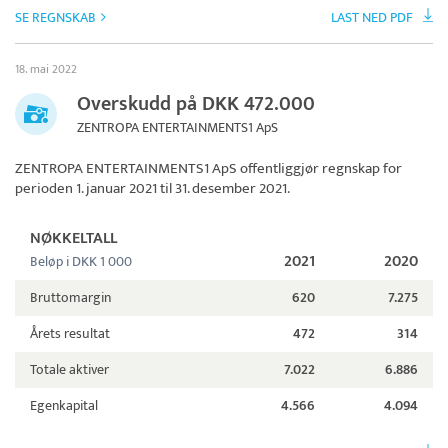
SE REGNSKAB
LAST NED PDF
18. mai 2022
Overskudd på DKK 472.000
ZENTROPA ENTERTAINMENTS1 ApS
ZENTROPA ENTERTAINMENTS1 ApS
offentliggjør regnskap for
perioden 1. januar 2021 til 31. desember 2021.
NØKKELTALL
2021
2020
Beløp i DKK 1 000
Bruttomargin
620
7.275
Årets resultat
472
314
Totale aktiver
7.022
6.886
Egenkapital
4.566
4.094