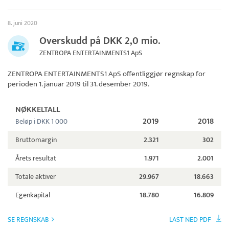
8. juni 2020
Overskudd på DKK 2,0 mio.
ZENTROPA ENTERTAINMENTS1 ApS
ZENTROPA ENTERTAINMENTS1 ApS
offentliggjør regnskap for
perioden 1. januar 2019 til 31. desember 2019.
NØKKELTALL
2019
2018
Beløp i DKK 1 000
Bruttomargin
2.321
302
Årets resultat
1.971
2.001
Totale aktiver
29.967
18.663
Egenkapital
18.780
16.809
SE REGNSKAB
LAST NED PDF