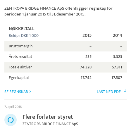
ZENTROPA BRIDGE FINANCE ApS
offentliggjør regnskap for
perioden 1. januar 2015 til 31. desember 2015.
NØKKELTALL
2015
2014
Beløp i DKK 1 000
Bruttomargin
–
–
Årets resultat
235
3.323
Totale aktiver
74.328
57.311
Egenkapital
17.742
17.507
SE REGNSKAB
LAST NED PDF
7. april 2016
Flere forlater styret
ZENTROPA BRIDGE FINANCE ApS