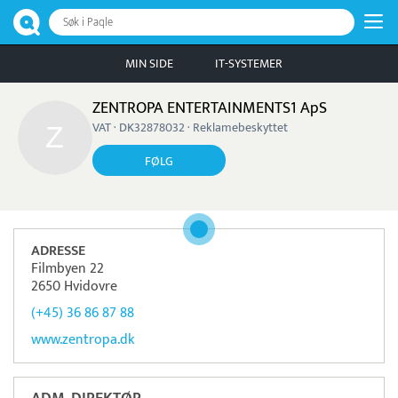
Søk i Paqle
MIN SIDE
IT-SYSTEMER
ZENTROPA ENTERTAINMENTS1 ApS
VAT · DK32878032 · Reklamebeskyttet
FØLG
ADRESSE
Filmbyen 22
2650 Hvidovre
(+45) 36 86 87 88
www.zentropa.dk