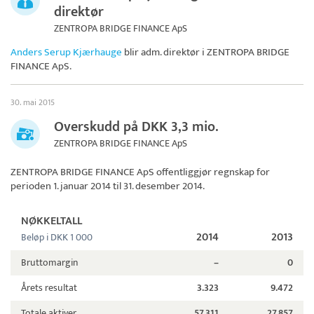
direktør
ZENTROPA BRIDGE FINANCE ApS
Anders Serup Kjærhauge
blir adm. direktør i
ZENTROPA BRIDGE
FINANCE ApS
.
30. mai 2015
Overskudd på DKK 3,3 mio.
ZENTROPA BRIDGE FINANCE ApS
ZENTROPA BRIDGE FINANCE ApS
offentliggjør regnskap for
perioden 1. januar 2014 til 31. desember 2014.
NØKKELTALL
2014
2013
Beløp i DKK 1 000
Bruttomargin
–
0
Årets resultat
3.323
9.472
Totale aktiver
57.311
27.857