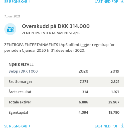
SE REGNSKAB
LAST NED PDF
7. juni 2021
Overskudd på DKK 314.000
ZENTROPA ENTERTAINMENTS1 ApS
ZENTROPA ENTERTAINMENTS1 ApS
offentliggjør regnskap for
perioden 1. januar 2020 til 31. desember 2020.
NØKKELTALL
2020
2019
Beløp i DKK 1 000
Bruttomargin
7.275
2.321
Årets resultat
314
1.971
Totale aktiver
6.886
29.967
Egenkapital
4.094
18.780
SE REGNSKAB
LAST NED PDF