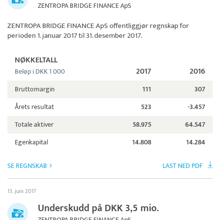
ZENTROPA BRIDGE FINANCE ApS
ZENTROPA BRIDGE FINANCE ApS
offentliggjør regnskap for
perioden 1. januar 2017 til 31. desember 2017.
NØKKELTALL
2017
2016
Beløp i DKK 1 000
Bruttomargin
111
307
Årets resultat
523
-3.457
Totale aktiver
58.975
64.547
Egenkapital
14.808
14.284
SE REGNSKAB
LAST NED PDF
13. juni 2017
Underskudd på DKK 3,5 mio.
ZENTROPA BRIDGE FINANCE ApS