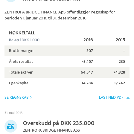
ZENTROPA BRIDGE FINANCE ApS
offentliggjør regnskap for
perioden 1. januar 2016 til 31. desember 2016.
NØKKELTALL
2016
2015
Beløp i DKK 1 000
Bruttomargin
307
–
Årets resultat
-3.457
235
Totale aktiver
64.547
74.328
Egenkapital
14.284
17.742
SE REGNSKAB
LAST NED PDF
31. mai 2016
Overskudd på DKK 235.000
ZENTROPA BRIDGE FINANCE ApS