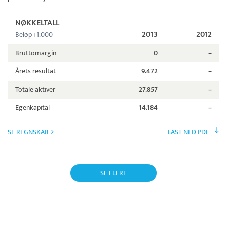
NØKKELTALL
2013
2012
Beløp i 1.000
Bruttomargin
0
–
Årets resultat
9.472
–
Totale aktiver
27.857
–
Egenkapital
14.184
–
SE REGNSKAB
LAST NED PDF
SE FLERE