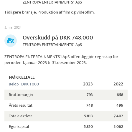
ZENTROPA ENTERTAINMENTS1 ApS
Tidligere bransje: Produktion af film og videofilm.
5. mai 2024
Overskudd på DKK 748.000
ZENTROPA ENTERTAINMENTS1 ApS
ZENTROPA ENTERTAINMENTS1 ApS
offentliggjør regnskap for
perioden 1. januar 2023 til 31. desember 2023.
NØKKELTALL
2023
2022
Beløp i DKK 1 000
Bruttomargin
793
658
Årets resultat
748
496
Totale aktiver
5.813
7.402
Egenkapital
5.810
5.062