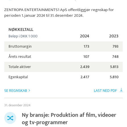
ZENTROPA ENTERTAINMENTS1 ApS
offentliggjør regnskap for
perioden 1. januar 2024 til 31. desember 2024.
NØKKELTALL
2024
2023
Beløp i DKK 1 000
Bruttomargin
173
793
Årets resultat
107
748
Totale aktiver
2.439
5.813
Egenkapital
2.417
5.810
SE REGNSKAB
LAST NED PDF
31. desember 2024
Ny bransje: Produktion af film, videoer
og tv-programmer