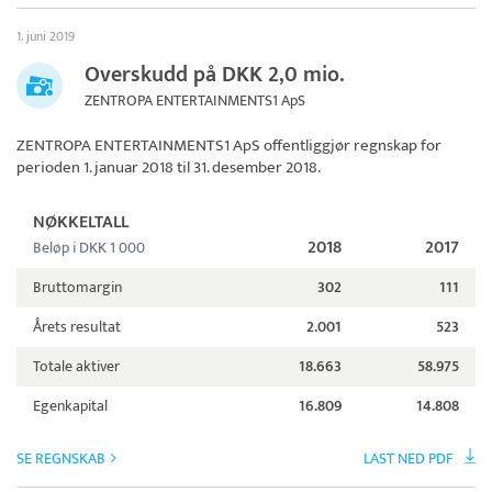
1. juni 2019
Overskudd på DKK 2,0 mio.
ZENTROPA ENTERTAINMENTS1 ApS
ZENTROPA ENTERTAINMENTS1 ApS
offentliggjør regnskap for
perioden 1. januar 2018 til 31. desember 2018.
NØKKELTALL
2018
2017
Beløp i DKK 1 000
Bruttomargin
302
111
Årets resultat
2.001
523
Totale aktiver
18.663
58.975
Egenkapital
16.809
14.808
SE REGNSKAB
LAST NED PDF