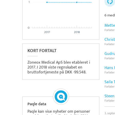
1
6 medl
Mette
0
Forlater
2017
2018
Chris
Forlater
KORT FORTALT
Gudru
Forlater
Zoneox Medical ApS blev etableret i
2017. I 2018 viste regnskabet en
Hans 
bruttofortjeneste på DKK -99.548.
Forlater
Saila 
Forlater
Steen
Forlater
Paqle data
Paqle kan vise nyheter om personer
3. sept