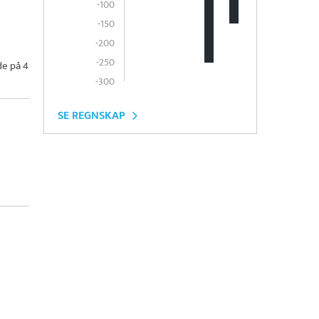
-100
-150
-200
-250
de på 4
-300
SE REGNSKAP