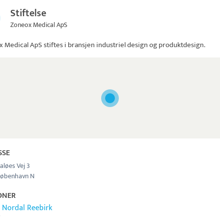
Stiftelse
Zoneox Medical ApS
x Medical ApS
stiftes i bransjen industriel design og produktdesign.
SSE
aløes Vej 3
København N
ONER
 Nordal Reebirk