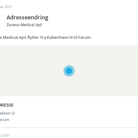
uar 2017
Adresseendring
Zoneox Medical ApS
x Medical ApS
flytter fra København N til Farum.
DRESSE
akken 12
Farum
ar 2017