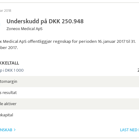
uar 2018
Underskudd på DKK 250.948
Zoneox Medical ApS
x Medical ApS
offentliggjør regnskap for perioden 16. januar 2017 til 31.
ber 2017.
KKELTALL
p i DKK 1 000
ttomargin
s resultat
le aktiver
kapital
GNSKAB
LAST NED