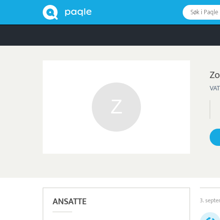
Søk i Paqle
Zo
VAT
ANSATTE
3. sept