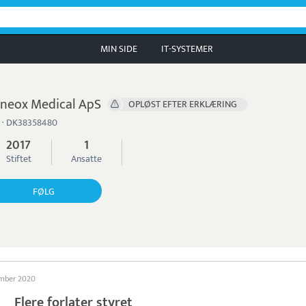
MIN SIDE
IT-SYSTEMER
neox Medical ApS
OPLØST EFTER ERKLÆRING
 · DK38358480
2017
1
Stiftet
Ansatte
FØLG
ember 2020
Flere forlater styret