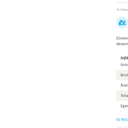
19. febr
Zoneo
desem
NØ
Belø
Bru
Året
Tota
Egen
SE RE