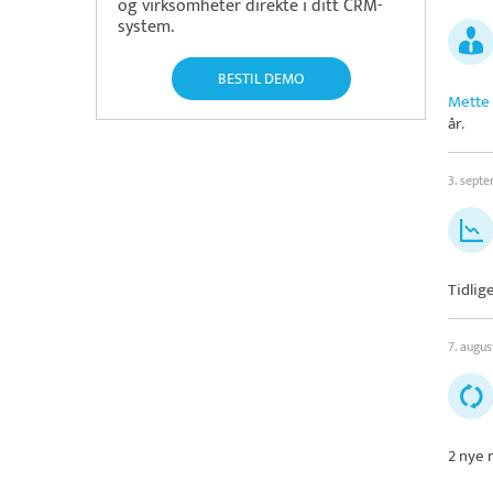
og virksomheter direkte i ditt CRM-
system.
BESTIL DEMO
Mette 
år.
3. sept
Tidlig
7. augus
2 nye 