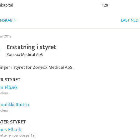
kapital
129
GNSKAB
LAST NED
uar 2018
Erstatning i styret
Zoneox Medical ApS
inger i styret for
Zoneox Medical ApS
.
ER STYRET
n Elbæk
edlem
Tuulikki Roitto
edlem
TER STYRET
nes Elbæk
 etter en periode på 1 år