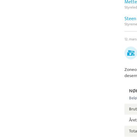
Mette
Styreled
Steen
Styrem
12. mars
Zoneo
desem
NØ
Belø
Bru
Året
Tota