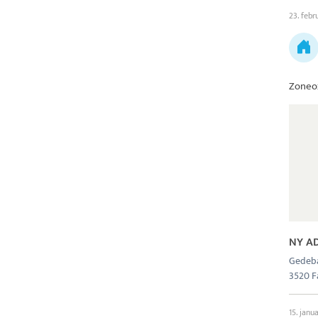
23. febr
Zoneo
NY A
Gedeb
3520 
15. janu