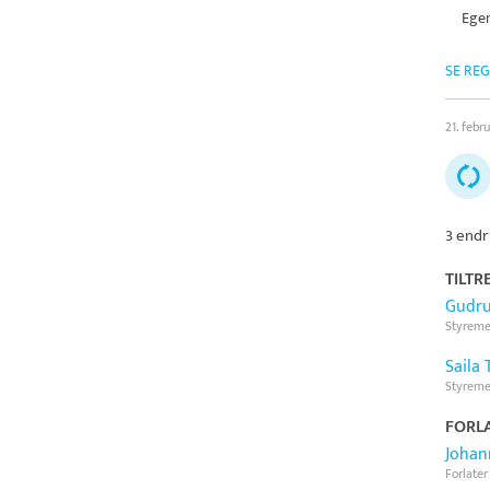
Egen
SE RE
21. febr
3 endr
TILTR
Gudru
Styrem
Saila 
Styrem
FORLA
Johan
Forlater