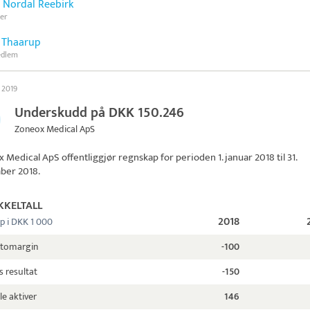
 Nordal Reebirk
er
 Thaarup
edlem
 2019
Underskudd på DKK 150.246
Zoneox Medical ApS
x Medical ApS
offentliggjør regnskap for perioden 1. januar 2018 til 31.
ber 2018.
KKELTALL
2018
p i DKK 1 000
ttomargin
-100
s resultat
-150
le aktiver
146