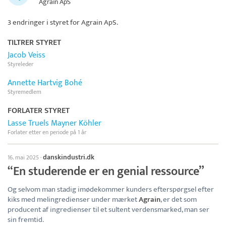
Agrain ApS
3 endringer i styret for
Agrain ApS
.
TILTRER STYRET
Jacob Veiss
Styreleder
Annette Hartvig Bohé
Styremedlem
FORLATER STYRET
Lasse Truels Mayner Köhler
Forlater etter en periode på 1 år
danskindustri.dk
16. mai 2025
·
“En studerende er en genial ressource”
Og selvom man stadig imødekommer kunders efterspørgsel efter
kiks med melingredienser under mærket
Agrain
, er det som
producent af ingredienser til et sultent verdensmarked, man ser
sin fremtid.