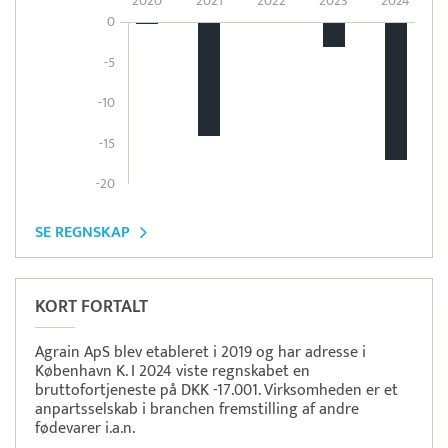
2020
2021
2022
2023
2024
0
-5
-10
-15
-20
SE REGNSKAP
KORT FORTALT
Agrain ApS blev etableret i 2019 og har adresse i
København K. I 2024 viste regnskabet en
bruttofortjeneste på DKK -17.001. Virksomheden er et
anpartsselskab i branchen fremstilling af andre
fødevarer i.a.n.