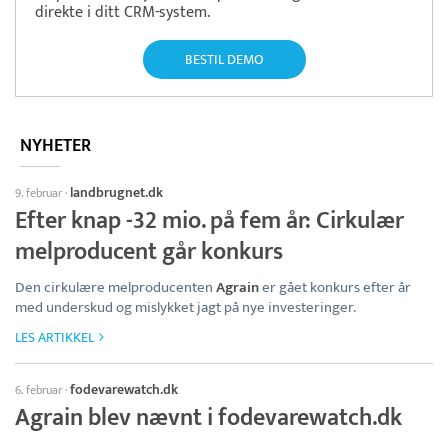
direkte i ditt CRM-system.
BESTIL DEMO
NYHETER
landbrugnet.dk
9. februar
·
Efter knap -32 mio. på fem år: Cirkulær
melproducent går konkurs
Den cirkulære melproducenten
Agrain
er gået konkurs efter år
med underskud og mislykket jagt på nye investeringer.
LES ARTIKKEL
fodevarewatch.dk
6. februar
·
Agrain blev nævnt i fodevarewatch.dk