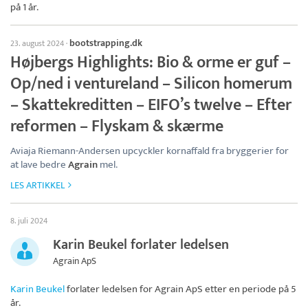
på 1 år.
bootstrapping.dk
23. august 2024
·
Højbergs Highlights: Bio & orme er guf –
Op/ned i ventureland – Silicon homerum
– Skattekreditten – EIFO’s twelve – Efter
reformen – Flyskam & skærme
Aviaja Riemann-Andersen upcyckler kornaffald fra bryggerier for
at lave bedre
Agrain
mel.
LES ARTIKKEL
8. juli 2024
Karin Beukel forlater ledelsen
Agrain ApS
Karin Beukel
forlater ledelsen for
Agrain ApS
etter en periode på 5
år.