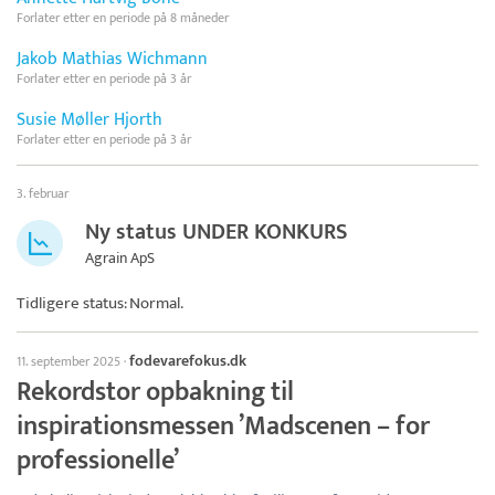
Forlater etter en periode på 8 måneder
Jakob Mathias Wichmann
Forlater etter en periode på 3 år
Susie Møller Hjorth
Forlater etter en periode på 3 år
3. februar
Ny status UNDER KONKURS
Agrain ApS
Tidligere status: Normal.
fodevarefokus.dk
11. september 2025
·
Rekordstor opbakning til
inspirationsmessen ’Madscenen – for
professionelle’