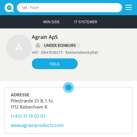
Søk i Paqle
MIN SIDE
IT-SYSTEMER
Agrain ApS
UNDER KONKURS
VAT · DK41018275 · Reklamebeskyttet
FØLG
ADRESSE
Pilestræde 35 B, 1. tv.
1112 København K
(+45) 31 19 02 01
www.agrainproducts.com