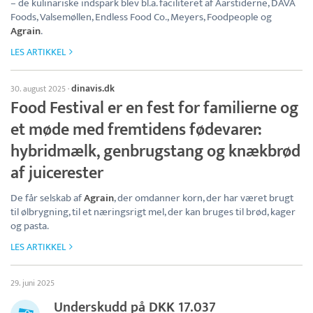
– de kulinariske indspark blev bl.a. faciliteret af Aarstiderne, DAVA
Foods, Valsemøllen, Endless Food Co., Meyers, Foodpeople og
Agrain
.
LES ARTIKKEL
dinavis.dk
30. august 2025
·
Food Festival er en fest for familierne og
et møde med fremtidens fødevarer:
hybridmælk, genbrugstang og knækbrød
af juicerester
De får selskab af
Agrain
, der omdanner korn, der har været brugt
til ølbrygning, til et næringsrigt mel, der kan bruges til brød, kager
og pasta.
LES ARTIKKEL
29. juni 2025
Underskudd på DKK 17.037