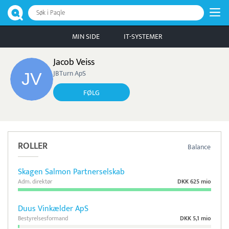
Søk i Paqle
MIN SIDE
IT-SYSTEMER
Jacob Veiss
JBTurn ApS
FØLG
ROLLER
Balance
Skagen Salmon Partnerselskab
Adm. direktør
DKK 625 mio
Duus Vinkælder ApS
Bestyrelsesformand
DKK 5,1 mio