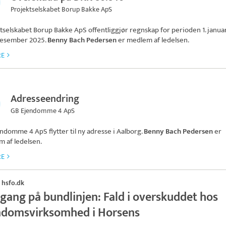
Projektselskabet Borup Bakke ApS
tselskabet Borup Bakke ApS
offentliggjør regnskap for perioden 1. janua
. desember 2025.
Benny Bach Pedersen
er medlem af ledelsen.
RE
Adresseendring
GB Ejendomme 4 ApS
endomme 4 ApS
flytter til ny adresse i Aalborg.
Benny Bach Pedersen
er
 af ledelsen.
RE
hsfo.dk
·
gang på bundlinjen: Fald i overskuddet hos
ndomsvirksomhed i Horsens