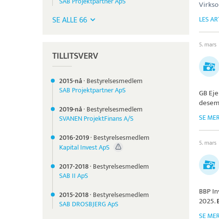
SAB Projektpartner ApS
Virks
SE ALLE 66
LES AR
5. mars
TILLITSVERV
2015-nå
·
Bestyrelsesmedlem
SAB Projektpartner ApS
GB Ej
desem
2019-nå
·
Bestyrelsesmedlem
SE ME
SVANEN ProjektFinans A/S
2016-
2019
·
Bestyrelsesmedlem
5. mars
Kapital Invest ApS
2017-
2018
·
Bestyrelsesmedlem
SAB II ApS
BBP In
2015-
2018
·
Bestyrelsesmedlem
2025.
SAB DROSBJERG ApS
SE ME