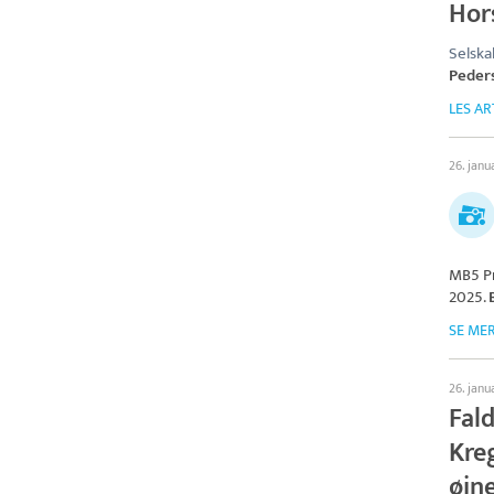
Hor
Selska
Peder
LES AR
26. janu
MB5 Pr
2025.
SE ME
26. janu
Fald
Kre
øjn