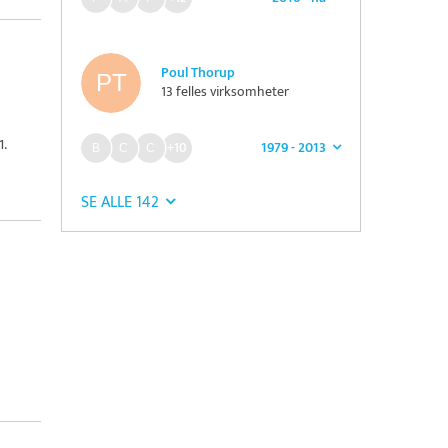
Poul Thorup
13 felles virksomheter
1.
1979 - 2013
+10
SE ALLE 142