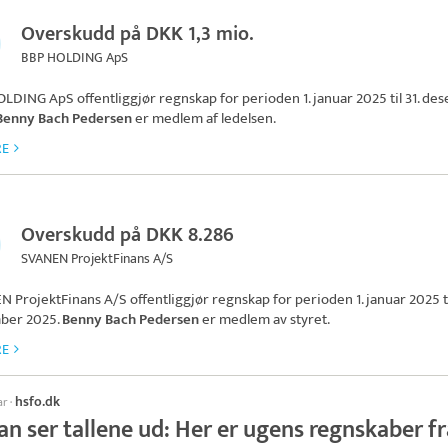
Overskudd på DKK 1,3 mio.
BBP HOLDING ApS
OLDING ApS
offentliggjør regnskap for perioden 1. januar 2025 til 31. d
Benny Bach Pedersen
er medlem af ledelsen.
RE
Overskudd på DKK 8.286
SVANEN ProjektFinans A/S
N ProjektFinans A/S
offentliggjør regnskap for perioden 1. januar 2025 ti
ber 2025.
Benny Bach Pedersen
er medlem av styret.
RE
hsfo.dk
ar
·
n ser tallene ud: Her er ugens regnskaber fr