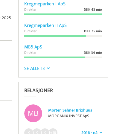
Kregmeparken I ApS
Direktør
DKK 43 mio
r 2025
Kregmeparken II ApS
Direktør
DKK 35 mio
MB5 ApS
Direktør
DKK 34 mio
SE ALLE 13
RELASJONER
Morten Sahner Brixhuus
MORGANIX INVEST ApS
2016 - nå
+16