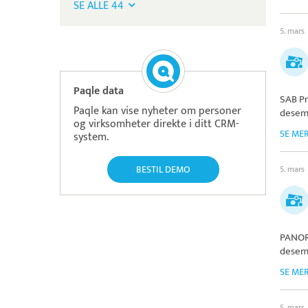
SE ALLE 44
5. mars
Paqle data
SAB Pr
Paqle kan vise nyheter om personer
desem
og virksomheter direkte i ditt CRM-
SE ME
system.
BESTIL DEMO
5. mars
PANO
desem
SE ME
5. mars