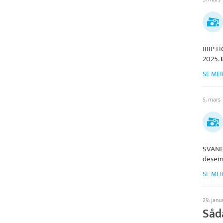
BBP H
2025.
SE ME
5. mars
SVANE
desem
SE ME
29. janu
Såda