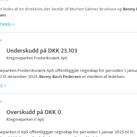
t ledes af en direktion, der består af Morten Sahner Brixhuus og
Benny 
sen
.
TIKKEL
ar
Underskudd på DKK 23.103
Kregmeparken Frederiksværk ApS
eparken Frederiksværk ApS
offentliggjør regnskap for perioden 1. janu
il 31. desember 2025.
Benny Bach Pedersen
er medlem af ledelsen.
RE
ar
Overskudd på DKK 0
Kregmeparken II ApS
eparken II ApS
offentliggjør regnskap for perioden 1. januar 2025 til 31.