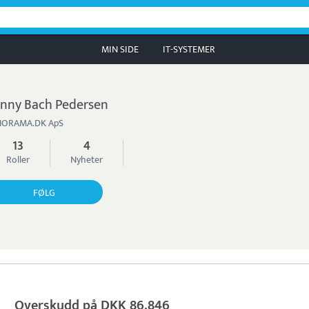
MIN SIDE
IT-SYSTEMER
nny Bach Pedersen
NORAMA.DK ApS
13
4
Roller
Nyheter
FØLG
Overskudd på DKK 86.846