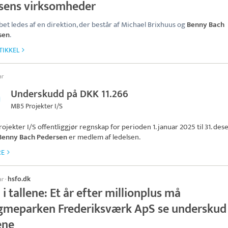
sens virksomheder
bet ledes af en direktion, der består af Michael Brixhuus og
Benny Bach
sen
.
TIKKEL
ar
Underskudd på DKK 11.266
MB5 Projekter I/S
ojekter I/S
offentliggjør regnskap for perioden 1. januar 2025 til 31. de
Benny Bach Pedersen
er medlem af ledelsen.
RE
hsfo.dk
ar
·
 i tallene: Et år efter millionplus må
gmeparken Frederiksværk ApS se underskud 
ene