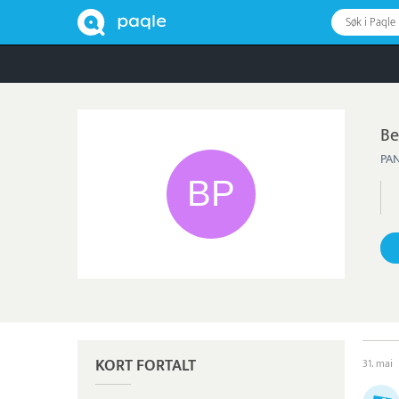
Søk i Paqle
Be
PA
KORT FORTALT
31. mai