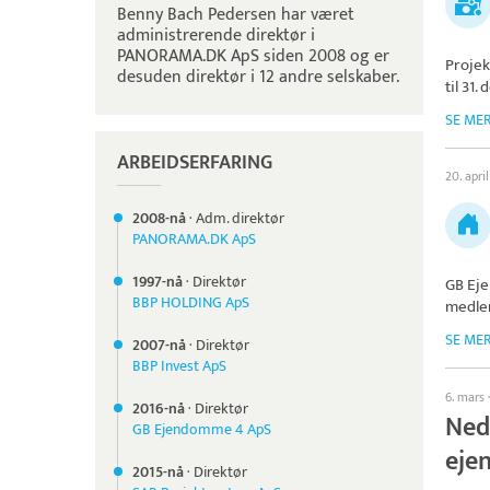
Benny Bach Pedersen har været
administrerende direktør i
PANORAMA.DK ApS siden 2008 og er
Projek
desuden direktør i 12 andre selskaber.
til 31
SE ME
ARBEIDSERFARING
20. april
2008-nå
·
Adm. direktør
PANORAMA.DK ApS
1997-nå
·
Direktør
GB Ej
BBP HOLDING ApS
medlem
SE ME
2007-nå
·
Direktør
BBP Invest ApS
6. mars
2016-nå
·
Direktør
Ned
GB Ejendomme 4 ApS
eje
2015-nå
·
Direktør