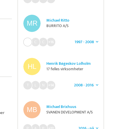
Michael Ritto
BURRITO A/S
1997 - 2008
+16
Henrik Bøgeskov Lolholm
17 felles virksomheter
2008 - 2016
+14
Michael Brixhuus
SVANEN DEVELOPMENT A/S
ber
2016 - nå
+12