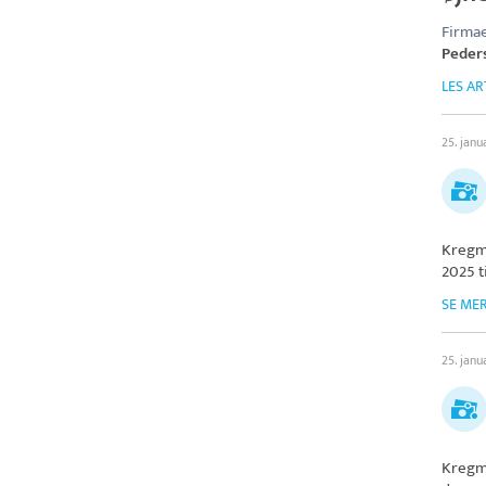
Firmae
Peder
LES AR
25. janu
Kregm
2025 t
SE ME
25. janu
Kregm