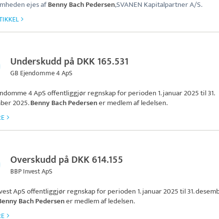
omheden ejes af
Benny Bach Pedersen
,SVANEN Kapitalpartner A/S.
TIKKEL
Underskudd på DKK 165.531
GB Ejendomme 4 ApS
endomme 4 ApS
offentliggjør regnskap for perioden 1. januar 2025 til 31.
ber 2025.
Benny Bach Pedersen
er medlem af ledelsen.
RE
Overskudd på DKK 614.155
BBP Invest ApS
vest ApS
offentliggjør regnskap for perioden 1. januar 2025 til 31. desem
Benny Bach Pedersen
er medlem af ledelsen.
RE