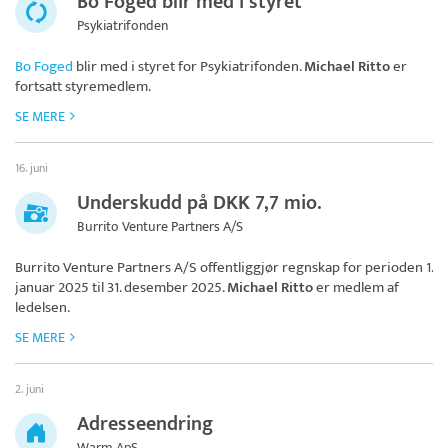
Bo Foged blir med i styret
Psykiatrifonden
Bo Foged
blir med i styret for
Psykiatrifonden
.
Michael Ritto
er
fortsatt styremedlem.
SE MERE
16. juni
Underskudd på DKK 7,7 mio.
Burrito Venture Partners A/S
Burrito Venture Partners A/S
offentliggjør regnskap for perioden 1.
januar 2025 til 31. desember 2025.
Michael Ritto
er medlem af
ledelsen.
SE MERE
2. juni
Adresseendring
Warm ApS