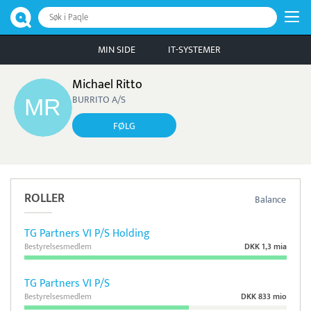
Søk i Paqle
MIN SIDE
IT-SYSTEMER
Michael Ritto
BURRITO A/S
FØLG
ROLLER
Balance
TG Partners VI P/S Holding
Bestyrelsesmedlem
DKK 1,3 mia
TG Partners VI P/S
Bestyrelsesmedlem
DKK 833 mio