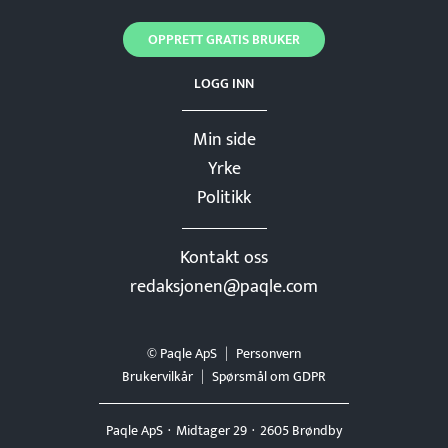
OPPRETT GRATIS BRUKER
LOGG INN
Min side
Yrke
Politikk
Kontakt oss
redaksjonen@paqle.com
© Paqle ApS
Personvern
Brukervilkår
Spørsmål om GDPR
Paqle ApS
Midtager 29
2605 Brøndby