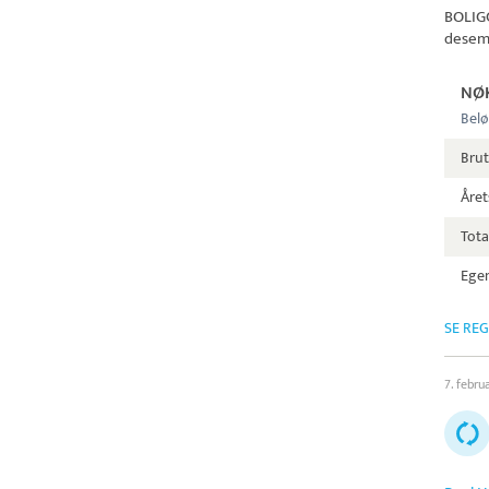
BOLIG
desem
NØ
Belø
Bru
Året
Tota
Egen
SE RE
7. febru