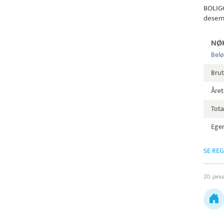
BOLIG
desem
NØ
Belø
Bru
Året
Tota
Egen
SE RE
20. janu