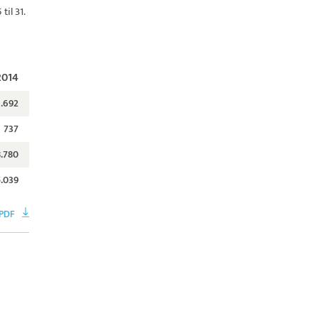
il 31.
2014
1.692
737
.780
5.039
 PDF