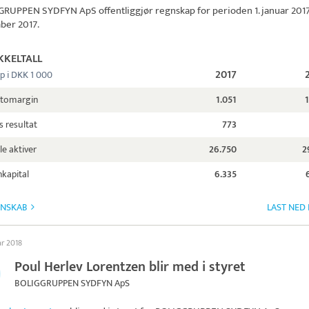
GRUPPEN SYDFYN ApS
offentliggjør regnskap for perioden 1. januar 2017 t
ber 2017.
KKELTALL
2017
p i DKK 1 000
ttomargin
1.051
s resultat
773
le aktiver
26.750
2
kapital
6.335
GNSKAB
LAST NED
ar 2018
Poul Herlev Lorentzen blir med i styret
BOLIGGRUPPEN SYDFYN ApS