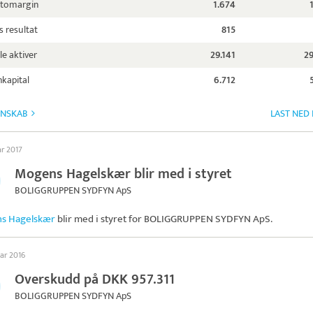
ttomargin
1.674
s resultat
815
le aktiver
29.141
29
kapital
6.712
GNSKAB
LAST NED
ar 2017
Mogens Hagelskær blir med i styret
BOLIGGRUPPEN SYDFYN ApS
s Hagelskær
blir med i styret for
BOLIGGRUPPEN SYDFYN ApS
.
uar 2016
Overskudd på DKK 957.311
BOLIGGRUPPEN SYDFYN ApS