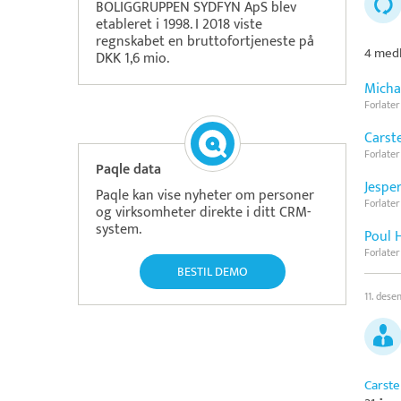
BOLIGGRUPPEN SYDFYN ApS blev
etableret i 1998. I 2018 viste
regnskabet en bruttofortjeneste på
4 medl
DKK 1,6 mio.
Micha
Forlater
Carst
Forlater
Paqle data
Jespe
Paqle kan vise nyheter om personer
Forlater
og virksomheter direkte i ditt CRM-
system.
Poul 
Forlater
BESTIL DEMO
11. des
Carste