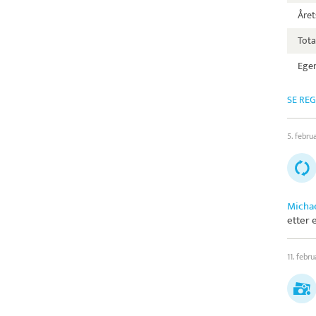
Året
Tota
Egen
SE RE
5. febru
Michae
etter 
11. febr