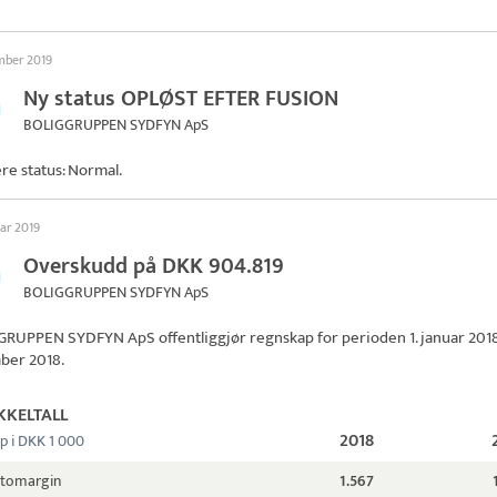
ember 2019
Ny status OPLØST EFTER FUSION
BOLIGGRUPPEN SYDFYN ApS
ere status: Normal.
uar 2019
Overskudd på DKK 904.819
BOLIGGRUPPEN SYDFYN ApS
GRUPPEN SYDFYN ApS
offentliggjør regnskap for perioden 1. januar 2018 t
ber 2018.
KKELTALL
2018
p i DKK 1 000
ttomargin
1.567