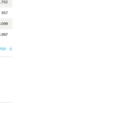
1.702
957
.099
5.997
 PDF