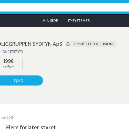
MIN SIDE
IT-SYSTEMER
LIGGRUPPEN SYDFYN ApS
OPLØST EFTER FUSION
 · DK21757373
1998
Stiftet
FØLG
ember 2019
Flere forlater styret