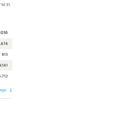
il 31.
2016
1.674
815
9.141
6.712
 PDF