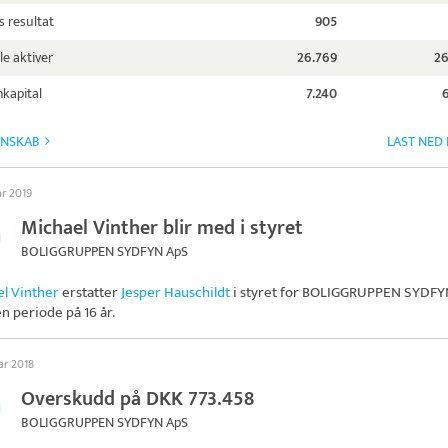
s resultat
905
le aktiver
26.769
26
kapital
7.240
GNSKAB
LAST NED
ar 2019
Michael Vinther blir med i styret
BOLIGGRUPPEN SYDFYN ApS
l Vinther
erstatter
Jesper Hauschildt
i styret for
BOLIGGRUPPEN SYDFY
en periode på 16 år.
uar 2018
Overskudd på DKK 773.458
BOLIGGRUPPEN SYDFYN ApS