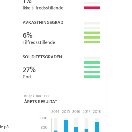
1%
Ikke tilfredsstillende
AVKASTNINGSGRAD
6%
Tilfredsstillende
SOLIDITETSGRADEN
27%
God
Beløp i DKK 1 000
ÅRETS RESULTAT
2014
2015
2016
2017
2018
1.000
de på
800