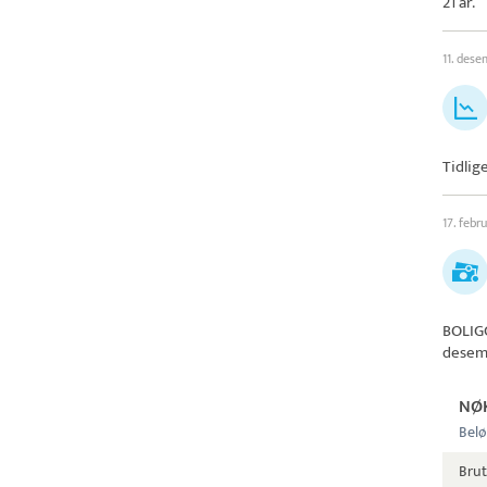
21 år.
11. des
Tidlig
17. febr
BOLIG
desem
NØ
Belø
Bru