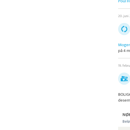
Poul H
20. juni
Mogen
på 4 m
19. febr
BOLIG
desem
NØ
Belø