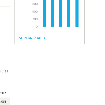
600
400
200
0
SE REGNSKAP
il 31.
2017
1.051