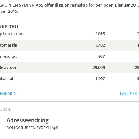
GRUPPEN SYDFYN ApS
offentliggjør regnskap for perioden 1. januar 2015 t
ber 2015.
KKELTALL
2015
p i DKK 1 000
ttomargin
1.702
s resultat
957
le aktiver
29.099
28
kapital
5.997
GNSKAB
LAST NED
ar 2016
Adresseendring
BOLIGGRUPPEN SYDFYN ApS