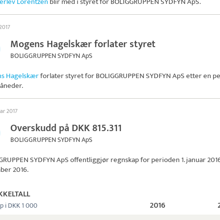
erlev Lorentzen
blir med i styret for
BOLIGGRUPPEN SYDFYN ApS
.
 2017
Mogens Hagelskær forlater styret
BOLIGGRUPPEN SYDFYN ApS
s Hagelskær
forlater styret for
BOLIGGRUPPEN SYDFYN ApS
etter en p
åneder.
uar 2017
Overskudd på DKK 815.311
BOLIGGRUPPEN SYDFYN ApS
GRUPPEN SYDFYN ApS
offentliggjør regnskap for perioden 1. januar 2016 t
ber 2016.
KKELTALL
2016
p i DKK 1 000