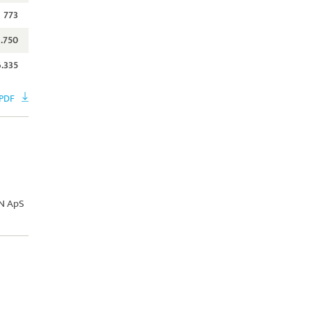
773
.750
6.335
 PDF
N ApS