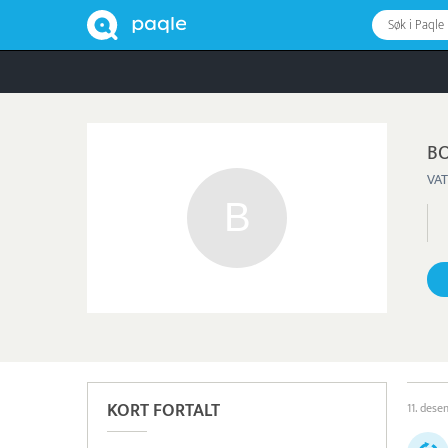
Søk i Paqle
BO
VAT
KORT FORTALT
11. des