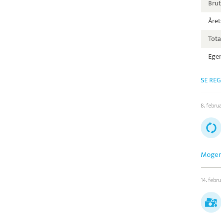
Bru
Året
Tota
Egen
SE RE
8. febru
Mogen
14. febr