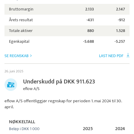
Bruttomargin
2.133
2.147
Årets resultat
-431
-912
Totale aktiver
880
1.528
Egenkapital
-5.688
-5.257
SE REGNSKAB
LAST NED PDF
26. juni 2025
Underskudd på DKK 911.623
eflow A/S
eflow A/S
offentliggjør regnskap for perioden 1. mai 2024 til 30.
april.
NØKKELTALL
2025
2024
Beløp i DKK 1 000