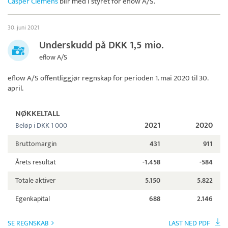
Casper Clemens
blir med i styret for
eflow A/S
.
30. juni 2021
Underskudd på DKK 1,5 mio.
eflow A/S
eflow A/S
offentliggjør regnskap for perioden 1. mai 2020 til 30.
april.
NØKKELTALL
2021
2020
Beløp i DKK 1 000
Bruttomargin
431
911
Årets resultat
-1.458
-584
Totale aktiver
5.150
5.822
Egenkapital
688
2.146
SE REGNSKAB
LAST NED PDF