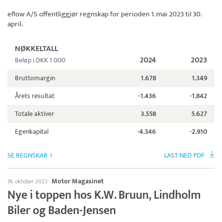
eflow A/S
offentliggjør regnskap for perioden 1. mai 2023 til 30.
april.
NØKKELTALL
2024
2023
Beløp i DKK 1 000
Bruttomargin
1.678
1.349
Årets resultat
-1.436
-1.842
Totale aktiver
3.558
5.627
Egenkapital
-4.346
-2.910
SE REGNSKAB
LAST NED PDF
Motor Magasinet
18. oktober 2023
·
Nye i toppen hos K.W. Bruun, Lindholm
Biler og Baden-Jensen