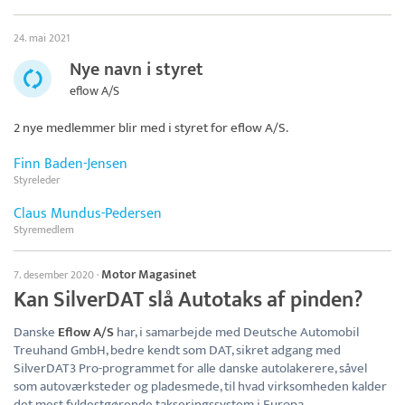
24. mai 2021
Nye navn i styret
eflow A/S
2 nye medlemmer blir med i styret for
eflow A/S
.
Finn Baden-Jensen
Styreleder
Claus Mundus-Pedersen
Styremedlem
Motor Magasinet
7. desember 2020
·
Kan SilverDAT slå Autotaks af pinden?
Danske
Eflow A/S
har, i samarbejde med Deutsche Automobil
Treuhand GmbH, bedre kendt som DAT, sikret adgang med
SilverDAT3 Pro-programmet for alle danske autolakerere, såvel
som autoværksteder og pladesmede, til hvad virksomheden kalder
det mest fyldestgørende takseringssystem i Europa.