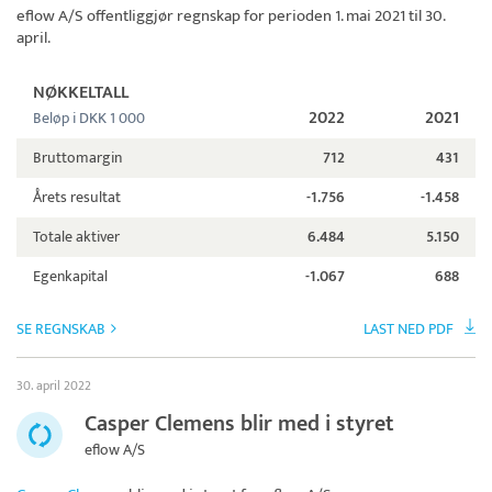
eflow A/S
offentliggjør regnskap for perioden 1. mai 2021 til 30.
april.
NØKKELTALL
2022
2021
Beløp i DKK 1 000
Bruttomargin
712
431
Årets resultat
-1.756
-1.458
Totale aktiver
6.484
5.150
Egenkapital
-1.067
688
SE REGNSKAB
LAST NED PDF
30. april 2022
Casper Clemens blir med i styret
eflow A/S