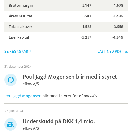
Bruttomargin
2.147
1.678
Årets resultat
-912
-1.436
Totale aktiver
1.528
3.558
Egenkapital
-5.257
-4.346
SE REGNSKAB
LAST NED PDF
31. desember 2024
Poul Jagd Mogensen blir med i styret
eflow A/S
Poul Jagd Mogensen
blir med i styret for
eflow A/S
.
27. juni 2024
Underskudd på DKK 1,4 mio.
eflow A/S