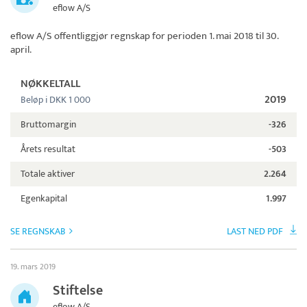
eflow A/S
eflow A/S
offentliggjør regnskap for perioden 1. mai 2018 til 30.
april.
NØKKELTALL
2019
Beløp i DKK 1 000
Bruttomargin
-326
Årets resultat
-503
Totale aktiver
2.264
Egenkapital
1.997
SE REGNSKAB
LAST NED PDF
19. mars 2019
Stiftelse
eflow A/S