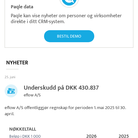
Paqle data
Paqle kan vise nyheter om personer og virksomheter
direkte i ditt CRM-system.
BESTIL DEMO
NYHETER
25. juni
Underskudd på DKK 430.837
eflow A/S
eflow A/S
offentliggjør regnskap for perioden 1. mai 2025 til 30.
april.
NØKKELTALL
2026
2025
Beløp i DKK 1 000