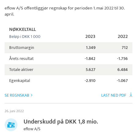
eflow A/S
offentliggjør regnskap for perioden 1. mai 2022 til 30.
april.
NØKKELTALL
2023
2022
Beløp i DKK 1 000
Bruttomargin
1.349
712
Årets resultat
-1.842
-1.756
Totale aktiver
5.627
6.484
Egenkapital
-2.910
-1.067
SE REGNSKAB
LAST NED PDF
26. juni 2022
Underskudd på DKK 1,8 mio.
eflow A/S