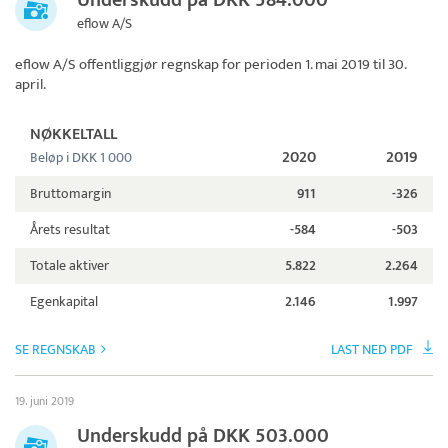
Underskudd på DKK 584.000
eflow A/S
eflow A/S
offentliggjør regnskap for perioden 1. mai 2019 til 30.
april.
NØKKELTALL
2020
2019
Beløp i DKK 1 000
Bruttomargin
911
-326
Årets resultat
-584
-503
Totale aktiver
5.822
2.264
Egenkapital
2.146
1.997
SE REGNSKAB
LAST NED PDF
19. juni 2019
Underskudd på DKK 503.000