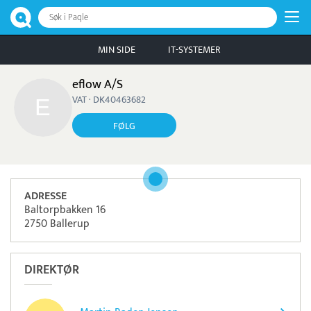
Søk i Paqle
MIN SIDE
IT-SYSTEMER
eflow A/S
VAT · DK40463682
FØLG
ADRESSE
Baltorpbakken 16
2750 Ballerup
DIREKTØR