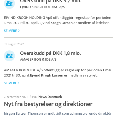
Overskudd på DKK 3,7 mio.
EJVIND KROGH HOLDING ApS
EJVIND KROGH HOLDING ApS
offentliggjør regnskap for perioden
1. mai 2021 til 30. april.
Ejvind Krogh Larsen
er medlem af ledelsen.
SE MERE
31. august 2022
Overskudd på DKK 1,8 mio.
AMAGER BOG & IDE A/S
AMAGER BOG & IDE A/S
offentliggjør regnskap for perioden 1. mai
2021 til 30. april.
Ejvind Krogh Larsen
er medlem av styret.
SE MERE
RetailNews Danmark
2. september 2021
·
Nyt fra bestyrelser og direktioner
Jørgen Baltzer Thomsen er indtrådt som administrerende direktør