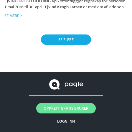
EJVIND KROGH HOLDING ApS
offentliggjør regnskap for perioden
1. mai 2016 til 30. april.
Ejvind Krogh Larsen
er medlem af ledelsen.
SE MERE
SE FLERE
OPPRETT GRATIS BRUKER
LOGG INN