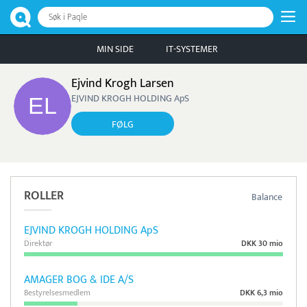
Søk i Paqle
MIN SIDE
IT-SYSTEMER
Ejvind Krogh Larsen
EJVIND KROGH HOLDING ApS
FØLG
ROLLER
Balance
EJVIND KROGH HOLDING ApS
Direktør
DKK 30 mio
AMAGER BOG & IDE A/S
Bestyrelsesmedlem
DKK 6,3 mio