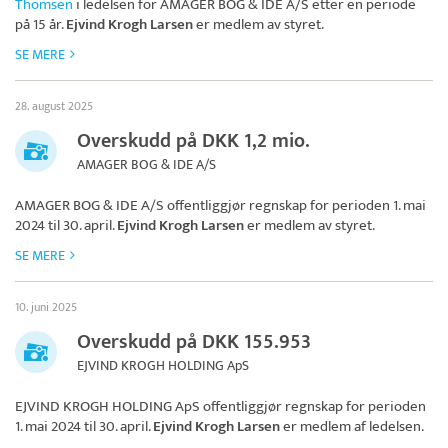
Thomsen
i ledelsen for
AMAGER BOG & IDE A/S
etter en periode
på 15 år.
Ejvind Krogh Larsen
er medlem av styret.
SE MERE
28. august 2025
Overskudd på DKK 1,2 mio.
AMAGER BOG & IDE A/S
AMAGER BOG & IDE A/S
offentliggjør regnskap for perioden 1. mai
2024 til 30. april.
Ejvind Krogh Larsen
er medlem av styret.
SE MERE
10. juni 2025
Overskudd på DKK 155.953
EJVIND KROGH HOLDING ApS
EJVIND KROGH HOLDING ApS
offentliggjør regnskap for perioden
1. mai 2024 til 30. april.
Ejvind Krogh Larsen
er medlem af ledelsen.