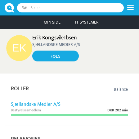
Søk i Paqle
MIN SIDE
IT-SYSTEMER
Erik Kongsvik-Ibsen
SJÆLLANDSKE MEDIER A/S
FØLG
ROLLER
Balance
Sjællandske Medier A/S
Bestyrelsesmedlem
DKK 202 mio