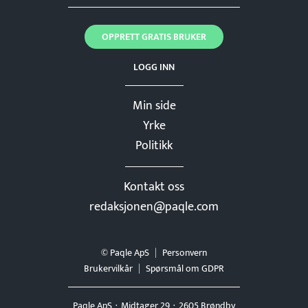
OPPRETT GRATIS BRUKER
LOGG INN
Min side
Yrke
Politikk
Kontakt oss
redaksjonen@paqle.com
© Paqle ApS
Personvern
Brukervilkår
Spørsmål om GDPR
Paqle ApS
Midtager 29
2605 Brøndby