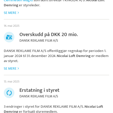
Clemmesen Magid
som adm. direktør i
KINO.DK A/S
.
Nicolai Loft
Demring
er styreleder.
SE MERE
14. mai 2025
Overskudd på DKK 20 mio.
DANSK REKLAME FILM A/S
DANSK REKLAME FILM A/S
offentliggjør regnskap for perioden 1.
januar 2024 til 31. desember 2024.
Nicolai Loft Demring
er medlem
av styret.
SE MERE
13. mai 2025
Erstatning i styret
DANSK REKLAME FILM A/S
3 endringer i styret for
DANSK REKLAME FILM A/S
.
Nicolai Loft
Demring
er fortsatt styremedlem.