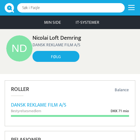
Søk i Paqle
MIN SIDE
IT-SYSTEMER
Nicolai Loft Demring
DANSK REKLAME FILM A/S
FØLG
ROLLER
Balance
DANSK REKLAME FILM A/S
Bestyrelsesmedlem
DKK 71 mio