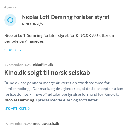
4. januar
Nicolai Loft Demring forlater styret
KINO.DK A/S
Nicolai Loft Demring
forlater styret for
KINO.DK A/S
etter en
periode på 7 måneder.
SE MERE
ekkofilm.dk
18. desember 2025
·
Kino.dk solgt til norsk selskab
”Kino.dk har gennem mange år været en stærk stemme for
filmformidling i Danmark, og det glæder os, at dette arbejde nu kan
fortsætte hos Filmweb,” udtaler bestyrelsesformand for Kino.dk,
Nicolai Demring
, i pressemeddelelsen og fortsætter:
LES ARTIKKEL
mediawatch.dk
17. desember 2025
·