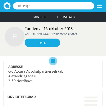
Søk i Paqle
MIN SIDE
IT-SYSTEMER
Fonden af 16. oktober 2018
VAT · DK39947447 · Reklamebeskyttet
FØLG
ADRESSE
c/o Accura Advokatpartnerselskab
Alexandriagade 8
2150 Nordhavn
LIKVIDITETSGRAD