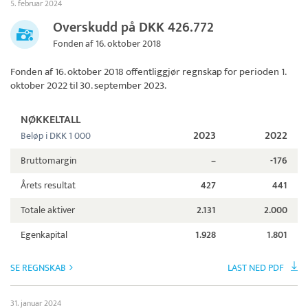
5. februar 2024
Overskudd på DKK 426.772
Fonden af 16. oktober 2018
Fonden af 16. oktober 2018
offentliggjør regnskap for perioden 1.
oktober 2022 til 30. september 2023.
NØKKELTALL
2023
2022
Beløp i DKK 1 000
Bruttomargin
–
-176
Årets resultat
427
441
Totale aktiver
2.131
2.000
Egenkapital
1.928
1.801
SE REGNSKAB
LAST NED PDF
31. januar 2024