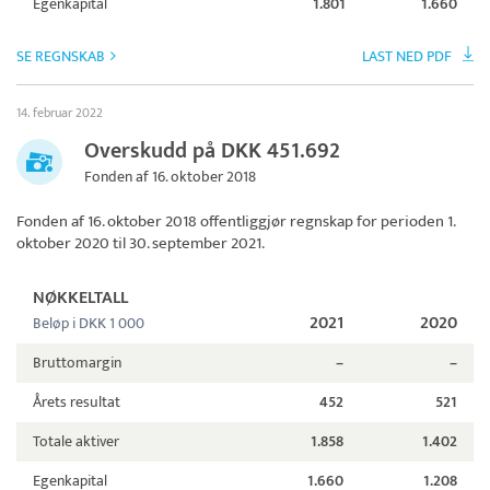
Egenkapital
1.801
1.660
SE REGNSKAB
LAST NED PDF
14. februar 2022
Overskudd på DKK 451.692
Fonden af 16. oktober 2018
Fonden af 16. oktober 2018
offentliggjør regnskap for perioden 1.
oktober 2020 til 30. september 2021.
NØKKELTALL
2021
2020
Beløp i DKK 1 000
Bruttomargin
–
–
Årets resultat
452
521
Totale aktiver
1.858
1.402
Egenkapital
1.660
1.208