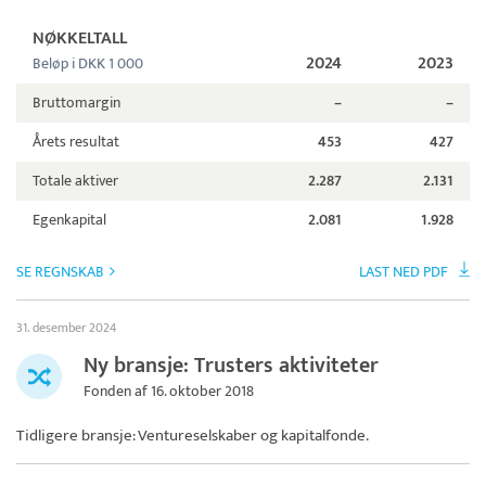
NØKKELTALL
2024
2023
Beløp i DKK 1 000
Bruttomargin
–
–
Årets resultat
453
427
Totale aktiver
2.287
2.131
Egenkapital
2.081
1.928
SE REGNSKAB
LAST NED PDF
31. desember 2024
Ny bransje: Trusters aktiviteter
Fonden af 16. oktober 2018
Tidligere bransje: Ventureselskaber og kapitalfonde.