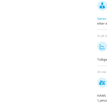
Søren
etter 
12. juli 
Tidlig
20. mai
HANS 
1. jan