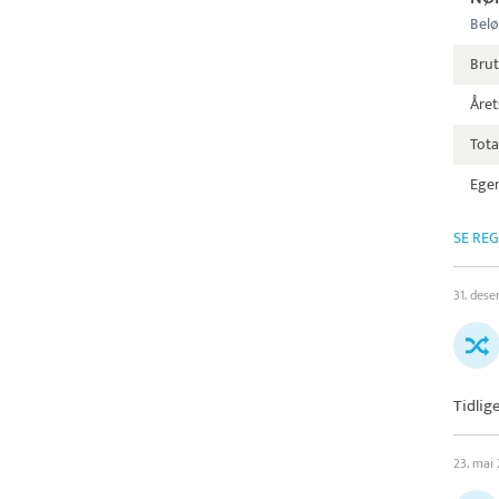
Belø
Bru
Året
Tota
Egen
SE RE
31. des
Tidlig
23. mai