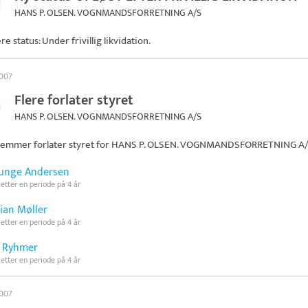
HANS P. OLSEN. VOGNMANDSFORRETNING A/S
re status: Under frivillig likvidation.
2007
Flere forlater styret
HANS P. OLSEN. VOGNMANDSFORRETNING A/S
emmer forlater styret for
HANS P. OLSEN. VOGNMANDSFORRETNING A
Junge Andersen
 etter en periode på 4 år
tian Møller
 etter en periode på 4 år
 Ryhmer
 etter en periode på 4 år
2007