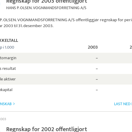
Regnskap for 2003 offentligjort
HANS P. OLSEN. VOGNMANDSFORRETNING A/S
P. OLSEN. VOGNMANDSFORRETNING A/S
offentliggjør regnskap for per
uar 2003 til 31. desember 2003.
KKELTALL
2003
p i 1.000
ttomargin
–
s resultat
–
le aktiver
–
kapital
–
GNSKAB
LAST NED
 2003
Regnskap for 2002 offentligjort