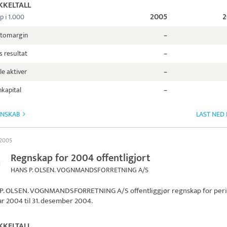
KKELTALL
2005
2
p i 1.000
ttomargin
–
s resultat
–
le aktiver
–
kapital
–
GNSKAB
LAST NED
 2005
Regnskap for 2004 offentligjort
HANS P. OLSEN. VOGNMANDSFORRETNING A/S
P. OLSEN. VOGNMANDSFORRETNING A/S
offentliggjør regnskap for per
uar 2004 til 31. desember 2004.
KKELTALL