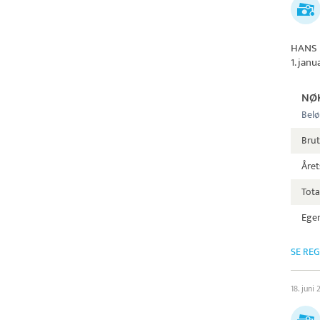
HANS 
1. jan
NØ
Belø
Bru
Året
Tota
Egen
SE RE
18. juni