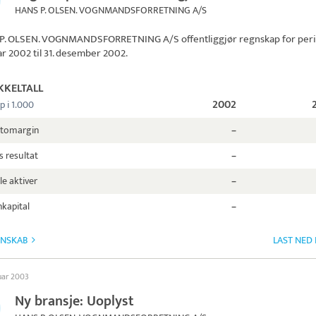
HANS P. OLSEN. VOGNMANDSFORRETNING A/S
P. OLSEN. VOGNMANDSFORRETNING A/S
offentliggjør regnskap for per
uar 2002 til 31. desember 2002.
KKELTALL
2002
p i 1.000
ttomargin
–
s resultat
–
le aktiver
–
kapital
–
GNSKAB
LAST NED
uar 2003
Ny bransje: Uoplyst