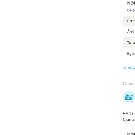
NØ
Belø
Bru
Året
Tota
Egen
SE RE
24. mai
HANS 
1. jan
NØ