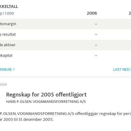
KKELTALL
2006
p i 1.000
ttomargin
–
s resultat
–
le aktiver
–
kapital
–
GNSKAB
LAST NED
 2006
Regnskap for 2005 offentligjort
HANS P. OLSEN. VOGNMANDSFORRETNING A/S
P. OLSEN. VOGNMANDSFORRETNING A/S
offentliggjør regnskap for per
uar 2005 til 31. desember 2005.