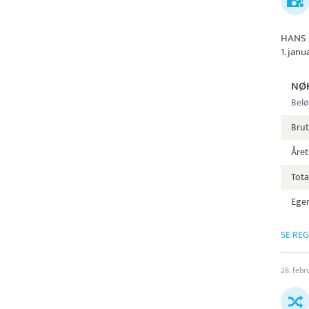
HANS 
1. jan
NØ
Belø
Bru
Året
Tota
Egen
SE RE
28. febr