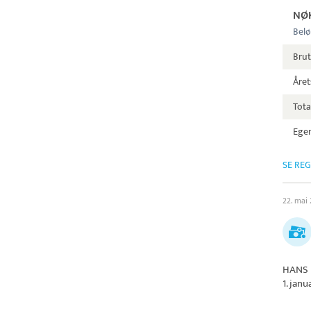
NØ
Belø
Bru
Året
Tota
Egen
SE RE
22. mai
HANS 
1. jan