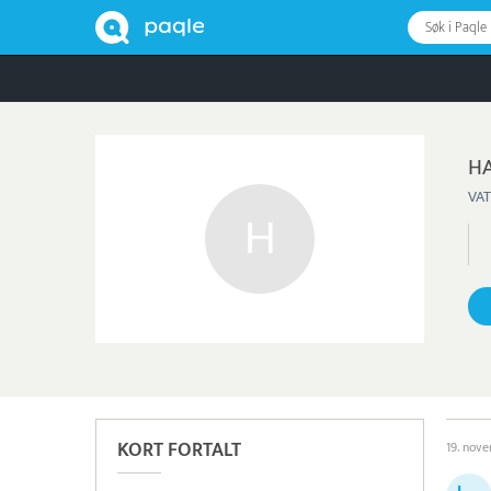
Søk i Paqle
HA
VAT
KORT FORTALT
19. nov