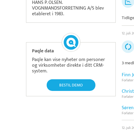
HANS P. OLSEN.
VOGNMANDSFORRETNING A/S blev
etableret i 1983.
Tidlige
12. juli 
Paqle data
Paqle kan vise nyheter om personer
3 medl
og virksomheter direkte i ditt CRM-
system.
Finn 
Forlater
BESTIL DEMO
Chris
Forlater
Søren
Forlater
12. juli 