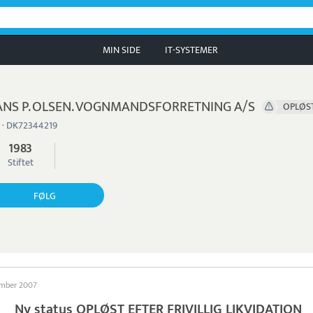
MIN SIDE
IT-SYSTEMER
NS P. OLSEN. VOGNMANDSFORRETNING A/S
OPLØST
 · DK72344219
1983
Stiftet
FØLG
ember 2007
Ny status OPLØST EFTER FRIVILLIG LIKVIDATION