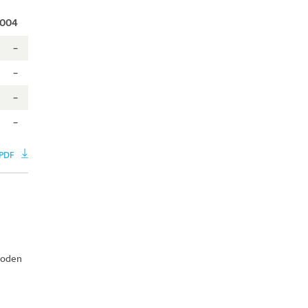
004
–
–
–
–
 PDF
ioden