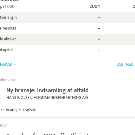
2004
p i 1.000
ttomargin
–
s resultat
–
le aktiver
–
kapital
–
GNSKAB
LAST NED
ember 2004
Ny bransje: Indsamling af affald
HANS P. OLSEN. VOGNMANDSFORRETNING A/S
ere bransje: Uoplyst.
 2004