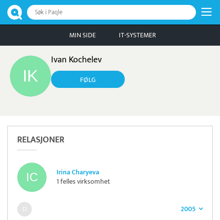
Søk i Paqle
MIN SIDE
IT-SYSTEMER
Ivan Kochelev
FØLG
RELASJONER
Irina Charyeva
1 felles virksomhet
2005