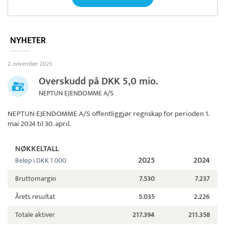
NYHETER
2. november 2025
Overskudd på DKK 5,0 mio.
NEPTUN EJENDOMME A/S
NEPTUN EJENDOMME A/S
offentliggjør regnskap for perioden 1.
mai 2024 til 30. april.
NØKKELTALL
2025
2024
Beløp i DKK 1 000
Bruttomargin
7.530
7.237
Årets resultat
5.035
2.226
Totale aktiver
217.394
211.358