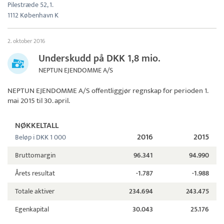
Pilestræde 52, 1.
1112 København K
2. oktober 2016
Underskudd på DKK 1,8 mio.
NEPTUN EJENDOMME A/S
NEPTUN EJENDOMME A/S
offentliggjør regnskap for perioden 1.
mai 2015 til 30. april.
NØKKELTALL
2016
2015
Beløp i DKK 1 000
Bruttomargin
96.341
94.990
Årets resultat
-1.787
-1.988
Totale aktiver
234.694
243.475
Egenkapital
30.043
25.176