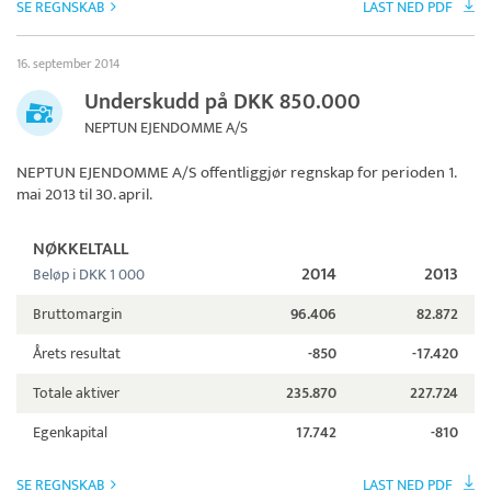
SE REGNSKAB
LAST NED PDF
16. september 2014
Underskudd på DKK 850.000
NEPTUN EJENDOMME A/S
NEPTUN EJENDOMME A/S
offentliggjør regnskap for perioden 1.
mai 2013 til 30. april.
NØKKELTALL
2014
2013
Beløp i DKK 1 000
Bruttomargin
96.406
82.872
Årets resultat
-850
-17.420
Totale aktiver
235.870
227.724
Egenkapital
17.742
-810
SE REGNSKAB
LAST NED PDF