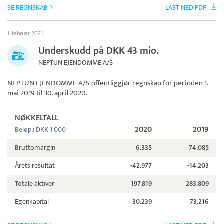
SE REGNSKAB
LAST NED PDF
1. februar 2021
Underskudd på DKK 43 mio.
NEPTUN EJENDOMME A/S
NEPTUN EJENDOMME A/S
offentliggjør regnskap for perioden 1.
mai 2019 til 30. april 2020.
NØKKELTALL
2020
2019
Beløp i DKK 1 000
Bruttomargin
6.335
74.085
Årets resultat
-42.977
-14.203
Totale aktiver
197.819
283.809
Egenkapital
30.239
73.216