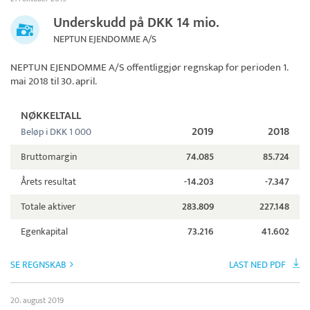
Underskudd på DKK 14 mio.
NEPTUN EJENDOMME A/S
NEPTUN EJENDOMME A/S
offentliggjør regnskap for perioden 1.
mai 2018 til 30. april.
NØKKELTALL
2019
2018
Beløp i DKK 1 000
Bruttomargin
74.085
85.724
Årets resultat
-14.203
-7.347
Totale aktiver
283.809
227.148
Egenkapital
73.216
41.602
SE REGNSKAB
LAST NED PDF
20. august 2019