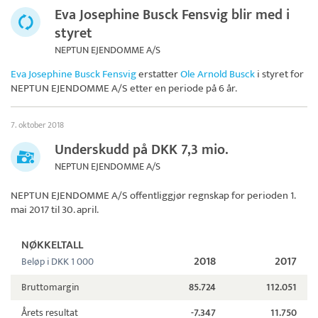
Eva Josephine Busck Fensvig blir med i
styret
NEPTUN EJENDOMME A/S
Eva Josephine Busck Fensvig
erstatter
Ole Arnold Busck
i styret for
NEPTUN EJENDOMME A/S
etter en periode på 6 år.
7. oktober 2018
Underskudd på DKK 7,3 mio.
NEPTUN EJENDOMME A/S
NEPTUN EJENDOMME A/S
offentliggjør regnskap for perioden 1.
mai 2017 til 30. april.
NØKKELTALL
2018
2017
Beløp i DKK 1 000
Bruttomargin
85.724
112.051
Årets resultat
-7.347
11.750