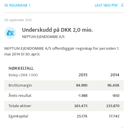
SE REGNSKAB
LAST NED PDF
29. september 2015
Underskudd på DKK 2,0 mio.
NEPTUN EJENDOMME A/S
NEPTUN EJENDOMME A/S
offentliggjør regnskap for perioden 1.
mai 2014 til 30. april.
NØKKELTALL
2015
2014
Beløp i DKK 1 000
Bruttomargin
94.990
96.406
Årets resultat
-1.988
-850
Totale aktiver
243.475
235.870
Egenkapital
25.176
17.742