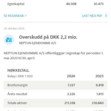
Egenkapital
46.508
41.473
SE REGNSKAB
LAST NED PDF
29. oktober 2024
Overskudd på DKK 2,2 mio.
NEPTUN EJENDOMME A/S
NEPTUN EJENDOMME A/S
offentliggjør regnskap for perioden 1.
mai 2023 til 30. april.
NØKKELTALL
2024
2023
Beløp i DKK 1 000
Bruttomargin
7.237
6.818
Årets resultat
2.226
1.815
Totale aktiver
211.358
210.840