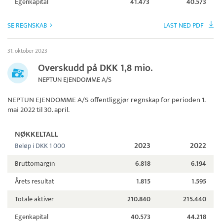
Egenkapital
41.473
40.573
SE REGNSKAB
LAST NED PDF
31. oktober 2023
Overskudd på DKK 1,8 mio.
NEPTUN EJENDOMME A/S
NEPTUN EJENDOMME A/S
offentliggjør regnskap for perioden 1.
mai 2022 til 30. april.
NØKKELTALL
2023
2022
Beløp i DKK 1 000
Bruttomargin
6.818
6.194
Årets resultat
1.815
1.595
Totale aktiver
210.840
215.440
Egenkapital
40.573
44.218