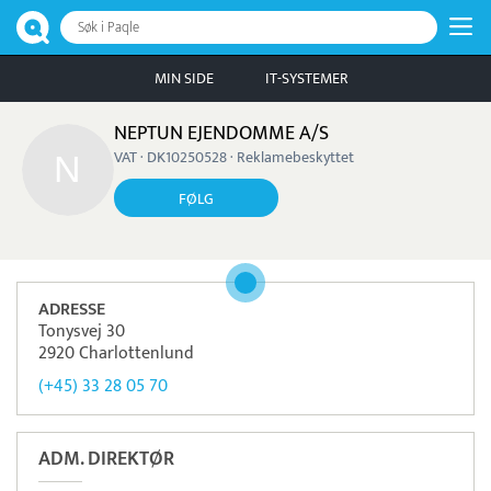
Søk i Paqle
MIN SIDE
IT-SYSTEMER
NEPTUN EJENDOMME A/S
VAT · DK10250528 · Reklamebeskyttet
FØLG
ADRESSE
Tonysvej 30
2920 Charlottenlund
(+45) 33 28 05 70
ADM. DIREKTØR