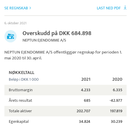
SE REGNSKAB
LAST NED PDF
6. oktober 2021
Overskudd på DKK 684.898
NEPTUN EJENDOMME A/S
NEPTUN EJENDOMME A/S
offentliggjør regnskap for perioden 1.
mai 2020 til 30. april.
NØKKELTALL
2021
2020
Beløp i DKK 1 000
Bruttomargin
4.233
6.335
Årets resultat
685
-42.977
Totale aktiver
202.707
197.819
Egenkapital
34.824
30.239