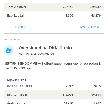
Totale aktiver
227.148
229.847
Egenkapital
41.602
45.276
SE REGNSKAB
LAST NED PDF
29. september 2017
Overskudd på DKK 11 mio.
NEPTUN EJENDOMME A/S
NEPTUN EJENDOMME A/S
offentliggjør regnskap for perioden 1.
mai 2016 til 30. april.
NØKKELTALL
2017
2016
Beløp i DKK 1 000
Bruttomargin
112.051
96.341
Årets resultat
11.750
-1.787