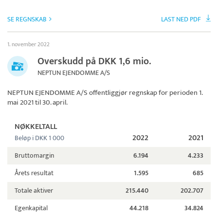
SE REGNSKAB
LAST NED PDF
1. november 2022
Overskudd på DKK 1,6 mio.
NEPTUN EJENDOMME A/S
NEPTUN EJENDOMME A/S
offentliggjør regnskap for perioden 1.
mai 2021 til 30. april.
NØKKELTALL
2022
2021
Beløp i DKK 1 000
Bruttomargin
6.194
4.233
Årets resultat
1.595
685
Totale aktiver
215.440
202.707
Egenkapital
44.218
34.824