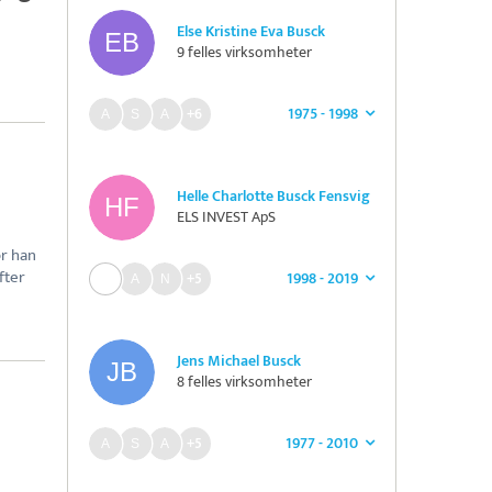
Else Kristine Eva Busck
9 felles virksomheter
1975 - 1998
+6
Helle Charlotte Busck Fensvig
ELS INVEST ApS
or han
fter
1998 - 2019
+5
Jens Michael Busck
8 felles virksomheter
1977 - 2010
+5