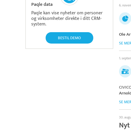
Paqle data
6. nove
Paqle kan vise nyheter om personer
og virksomheter direkte i ditt CRM-
system.
Ole Ar
BESTIL DEMO
SE ME
1. sept
CIVIC
Arnol
SE ME
30. aug
Nyt 