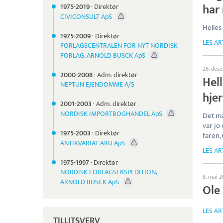
har 
1975-
2019
·
Direktør
CIVICONSULT ApS
Helles 
1975-
2009
·
Direktør
LES AR
FORLAGSCENTRALEN FOR NYT NORDISK
FORLAG. ARNOLD BUSCK ApS
26. des
2000-
2008
·
Adm. direktør
Hell
NEPTUN EJENDOMME A/S
hje
2001-
2003
·
Adm. direktør
NORDISK IMPORTBOGHANDEL ApS
Det må
var jo
1975-
2003
·
Direktør
faren,
ANTIKVARIAT ABU ApS
LES AR
1975-
1997
·
Direktør
NORDISK FORLAGSEKSPEDITION,
8. mai 
ARNOLD BUSCK ApS
Ole
LES AR
TILLITSVERV