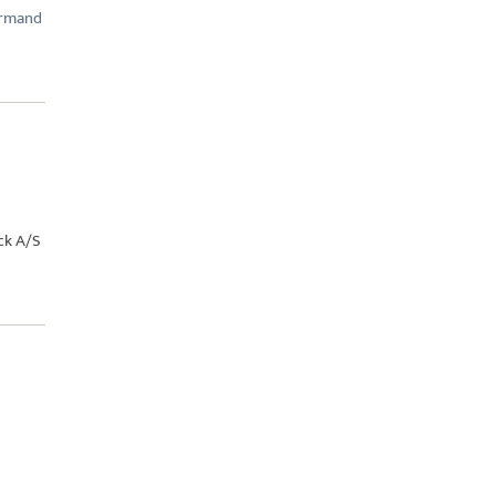
ormand
ck A/S