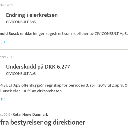
mber 2019
Endring i eierkretsen
CIVICONSULT ApS
nold Busck
er ikke lenger registrert som reell eier av
CIVICONSULT ApS
.
RE
ember 2019
Underskudd på DKK 6.277
CIVICONSULT ApS
ONSULT ApS
offentliggjør regnskap for perioden 3. april 2018 til 2. april.
O
d Busck
eier 100% av virksomheten.
RE
RetailNews Danmark
ust 2019
·
fra bestyrelser og direktioner