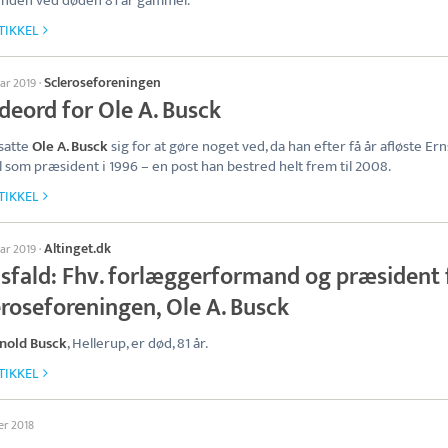
nden ved døden 81 år gammel.
TIKKEL
Scleroseforeningen
uar 2019
·
deord for Ole A. Busck
satte
Ole A. Busck
sig for at gøre noget ved, da han efter få år afløste Ern
 som præsident i 1996 – en post han bestred helt frem til 2008.
TIKKEL
Altinget.dk
uar 2019
·
sfald: Fhv. forlæggerformand og præsident 
eroseforeningen, Ole A. Busck
nold Busck
, Hellerup, er død, 81 år.
TIKKEL
er 2018