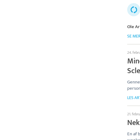
Ole Ar
SE ME
24. febr
Min
Scl
Genne
person
LES AR
21. febr
Nek
En af 