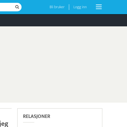
Bli bruker
Logg inn
RELASJONER
jeg