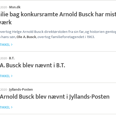
Msn.dk
l 2020
·
ilie bag konkursramte Arnold Busck har mis
sværk
 overtog Helge Arnold Busck direktørstolen fra sin far, og historien gento
a hans søn,
Ole A. Busck
, overtog familieforetagendet i 1963.
TIKKEL
B.T.
l 2020
·
A. Busck blev nævnt i B.T.
TIKKEL
Jyllands-Posten
l 2020
·
 Arnold Busck blev nævnt i Jyllands-Posten
TIKKEL