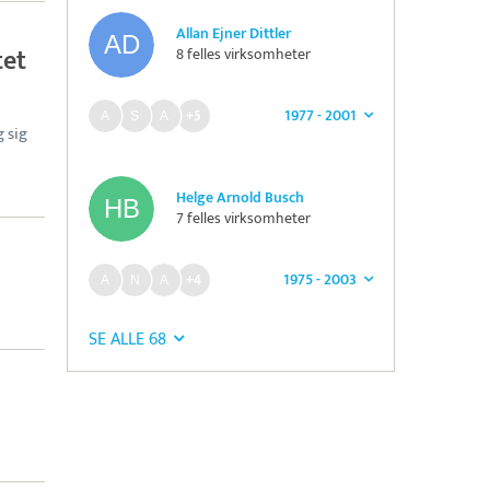
Allan Ejner Dittler
tet
8 felles virksomheter
1977 - 2001
+5
g sig
Helge Arnold Busch
7 felles virksomheter
1975 - 2003
+4
SE ALLE 68