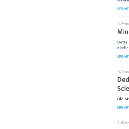
weeke
LES AR
19. febr
Min
Dette 
Klæbel
LES AR
19. febr
Død
Scl
Ole Ar
LES AR
7. oktob