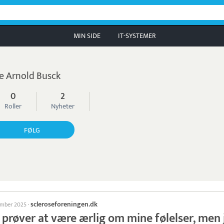
MIN SIDE
IT-SYSTEMER
e Arnold Busck
0
2
Roller
Nyheter
FØLG
scleroseforeningen.dk
ember 2025
·
 prøver at være ærlig om mine følelser, men 