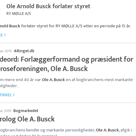
Ole Arnold Busck forlater styret
RY MØLLE A/S
nold Busck
forlater styret for
RY MØLLE A/S
etter en periode på 15 år.
RE
Altinget.dk
uar 2019
·
deord: Forlæggerformand og præsident for
eroseforeningen, Ole A. Busck
m mere end 40 år var
Ole A. Busck
en af bogbranchens mest markante
ligheder.
TIKKEL
Bogmarkedet
uar 2019
·
rolog Ole A. Busck
bogbranchens kendte og markante personligheder,
Ole A. Busck
, afgik i