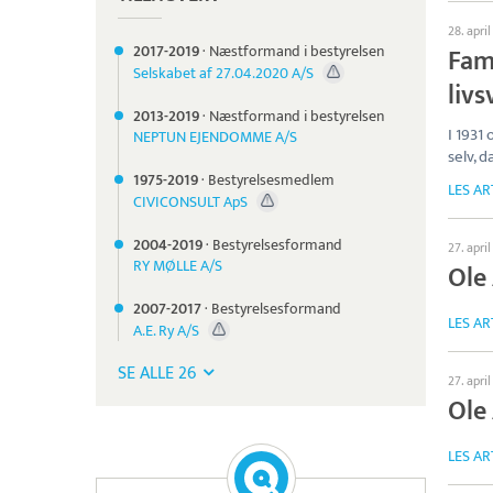
28. apri
2017-
2019
·
Næstformand i bestyrelsen
Fam
Selskabet af 27.04.2020 A/S
liv
2013-
2019
·
Næstformand i bestyrelsen
I 1931
NEPTUN EJENDOMME A/S
selv, d
1975-
2019
·
Bestyrelsesmedlem
LES AR
CIVICONSULT ApS
2004-
2019
·
Bestyrelsesformand
27. apri
RY MØLLE A/S
Ole 
2007-
2017
·
Bestyrelsesformand
LES AR
A.E. Ry A/S
SE ALLE 26
27. apri
Ole
LES AR