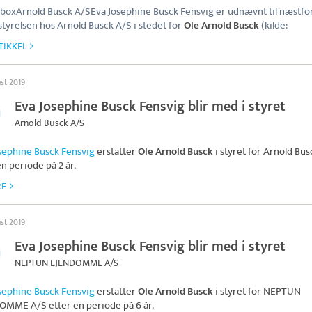
boxArnold Busck A/SEva Josephine Busck Fensvig er udnævnt til næstf
styrelsen hos Arnold Busck A/S i stedet for
Ole Arnold Busck
(kilde:
TIKKEL
ust 2019
Eva Josephine Busck Fensvig blir med i styret
Arnold Busck A/S
sephine Busck Fensvig
erstatter
Ole Arnold Busck
i styret for
Arnold Bus
en periode på 2 år.
RE
ust 2019
Eva Josephine Busck Fensvig blir med i styret
NEPTUN EJENDOMME A/S
sephine Busck Fensvig
erstatter
Ole Arnold Busck
i styret for
NEPTUN
DOMME A/S
etter en periode på 6 år.