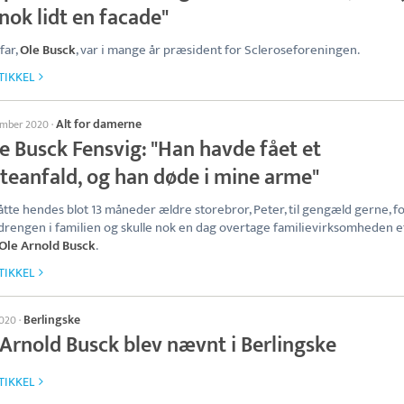
nok lidt en facade"
far,
Ole Busck
, var i mange år præsident for Scleroseforeningen.
TIKKEL
Alt for damerne
ember 2020
·
e Busck Fensvig: "Han havde fået et
rteanfald, og han døde i mine arme"
tte hendes blot 13 måneder ældre storebror, Peter, til gengæld gerne, f
 drengen i familien og skulle nok en dag overtage familievirksomheden e
Ole Arnold Busck
.
TIKKEL
Berlingske
2020
·
 Arnold Busck blev nævnt i Berlingske
TIKKEL