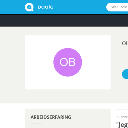
Søk i Paqle
Ol
ARBEIDSERFARING
10. nov
"Jeg