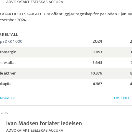
ADVOKATAKTIESELSKAB ACCURA
ATAKTIESELSKAB ACCURA
offentliggjør regnskap for perioden 1. janua
. desember 2024.
KKELTALL
2024
p i DKK 1 000
ttomargin
1.093
s resultat
3.645
le aktiver
10.376
kapital
4.587
4
GNSKAB
LAST NED
s 2025
Ivan Madsen forlater ledelsen
ADVOKATAKTIESELSKAB ACCURA