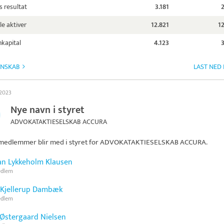
s resultat
3.181
le aktiver
12.821
1
kapital
4.123
GNSKAB
LAST NED
 2023
Nye navn i styret
ADVOKATAKTIESELSKAB ACCURA
medlemmer blir med i styret for
ADVOKATAKTIESELSKAB ACCURA
.
ian Lykkeholm Klausen
edlem
Kjellerup Dambæk
edlem
 Østergaard Nielsen