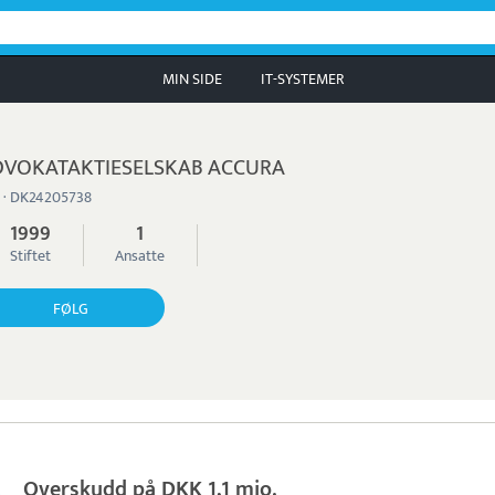
MIN SIDE
IT-SYSTEMER
DVOKATAKTIESELSKAB ACCURA
 · DK24205738
1999
1
Stiftet
Ansatte
FØLG
Overskudd på DKK 1,1 mio.