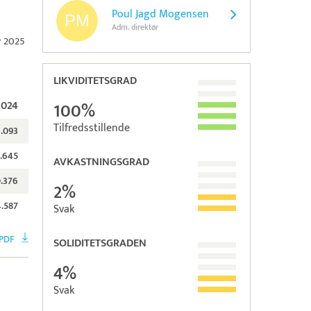
Poul Jagd Mogensen
Adm. direktør
r 2025
LIKVIDITETSGRAD
2024
100%
Tilfredsstillende
1.093
.645
AVKASTNINGSGRAD
.376
2%
4.587
Svak
 PDF
SOLIDITETSGRADEN
4%
Svak