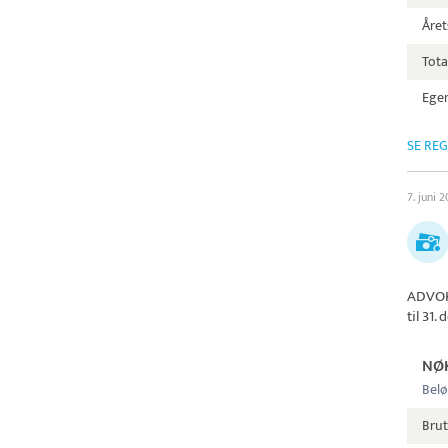
Året
Tota
Egen
SE RE
7. juni 
ADVOK
til 31
NØ
Belø
Bru