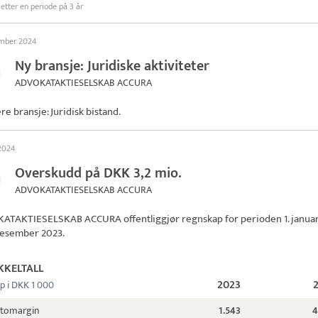
 etter en periode på 3 år
ember 2024
Ny bransje: Juridiske aktiviteter
ADVOKATAKTIESELSKAB ACCURA
ere bransje: Juridisk bistand.
 2024
Overskudd på DKK 3,2 mio.
ADVOKATAKTIESELSKAB ACCURA
ATAKTIESELSKAB ACCURA
offentliggjør regnskap for perioden 1. janua
. desember 2023.
KKELTALL
2023
p i DKK 1 000
ttomargin
1.543
4