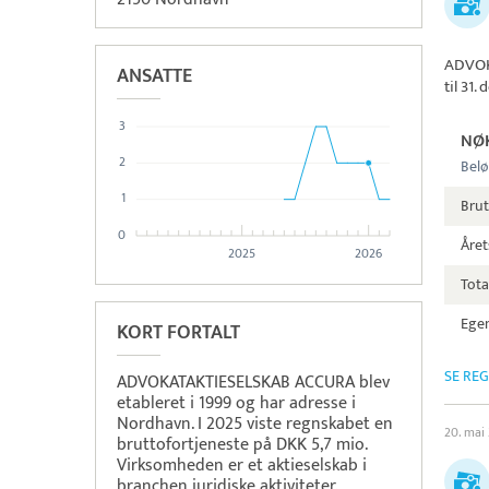
ADVOK
ANSATTE
til 31
3
NØ
2
Belø
1
Bru
0
Året
2025
2026
Tota
Egen
KORT FORTALT
SE RE
ADVOKATAKTIESELSKAB ACCURA blev
etableret i 1999 og har adresse i
Nordhavn. I 2025 viste regnskabet en
20. mai
bruttofortjeneste på DKK 5,7 mio.
Virksomheden er et aktieselskab i
branchen juridiske aktiviteter.