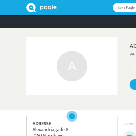
Søk i Paqle
A
VAT
ADRESSE
25. mai
Alexandriagade 8
2150 Nordhavn