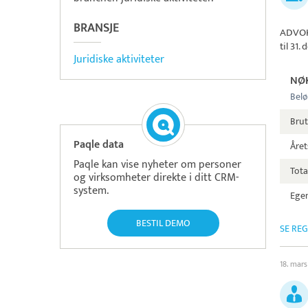
BRANSJE
ADVOK
til 31
Juridiske aktiviteter
NØ
Belø
Bru
Paqle data
Året
Paqle kan vise nyheter om personer
Tota
og virksomheter direkte i ditt CRM-
system.
Egen
BESTIL DEMO
SE RE
18. mar