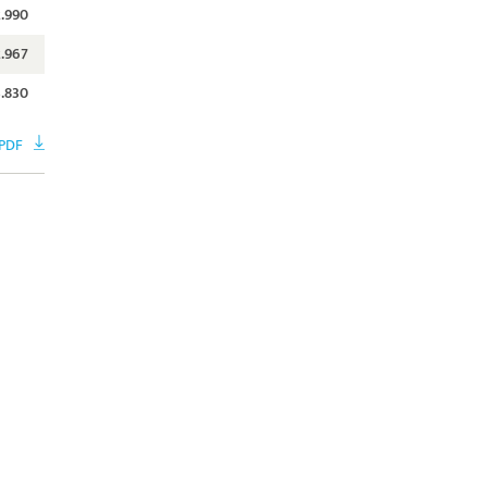
2.990
2.967
3.830
 PDF