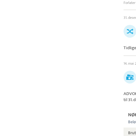
Forlater
31. des
Tidlig
14. mai
ADVOK
til 31
NØ
Belø
Bru