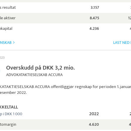
s resultat
3.157
le aktiver
8.475
1
kapital
4.236
GNSKAB
LAST NED
2023
Overskudd på DKK 3,2 mio.
ADVOKATAKTIESELSKAB ACCURA
ATAKTIESELSKAB ACCURA
offentliggjør regnskap for perioden 1. janua
. desember 2022.
KKELTALL
2022
p i DKK 1 000
ttomargin
4.620
4