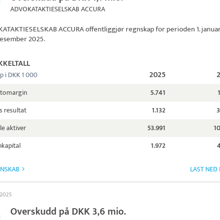
ADVOKATAKTIESELSKAB ACCURA
ATAKTIESELSKAB ACCURA
offentliggjør regnskap for perioden 1. janua
. desember 2025.
KKELTALL
2025
p i DKK 1 000
ttomargin
5.741
s resultat
1.132
3
le aktiver
53.991
10
kapital
1.972
GNSKAB
LAST NED
 2025
Overskudd på DKK 3,6 mio.