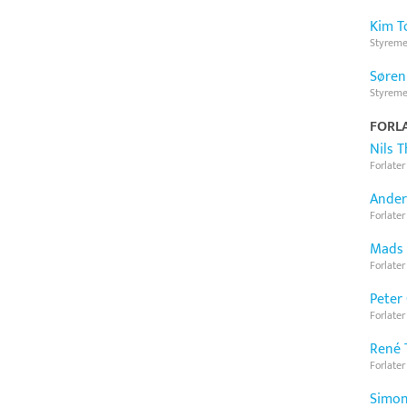
Kim T
Styrem
Søren
Styrem
FORLA
Nils 
Forlater
Anders
Forlater
Mads 
Forlater
Peter
Forlater
René 
Forlater
Simon