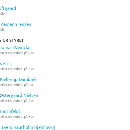
oftgaard
edlem
 Aamann Jensen
edlem
TER STYRET
Thomas Weincke
 etter en periode på 9 år
 Friis
 etter en periode på 5 år
Kjellerup Dambæk
 etter en periode på 2 år
 Østergaard Nielsen
 etter en periode på 2 år
Thornfeldt
 etter en periode på 6 år
 Evers Haurholm Hjelmborg