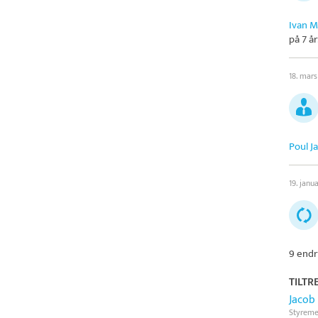
Ivan 
på 7 år
18. mar
Poul 
19. janu
9 endr
TILTR
Jacob
Styrem