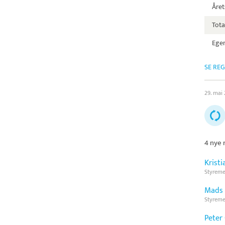
Året
Tota
Egen
SE RE
29. mai
4 nye 
Krist
Styrem
Mads 
Styrem
Peter