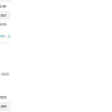
3.181
2.821
4.123
 PDF
r 2022
2021
.996