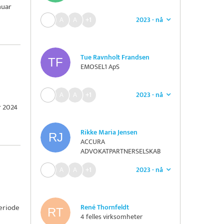
nuar
2023 - nå
+1
Tue Ravnholt Frandsen
EMOSEL1 ApS
2023 - nå
+1
r 2024
Rikke Maria Jensen
ACCURA
ADVOKATPARTNERSELSKAB
2023 - nå
+1
eriode
René Thornfeldt
4 felles virksomheter