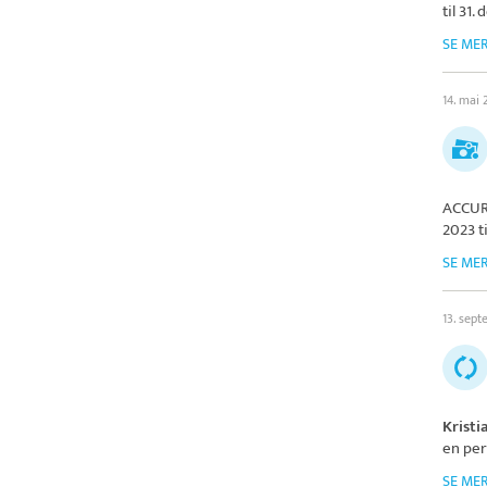
til 31
SE ME
14. mai
ACCU
2023 t
SE ME
13. sep
Krist
en per
SE ME