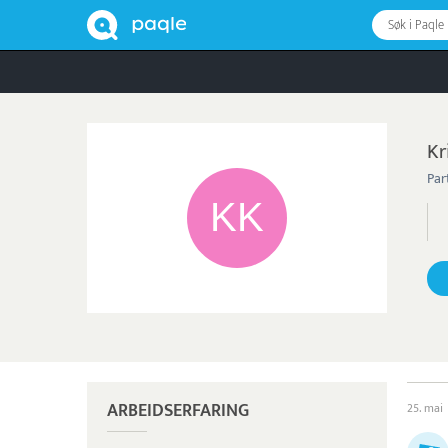
Søk i Paqle
Kr
Par
ARBEIDSERFARING
25. mai