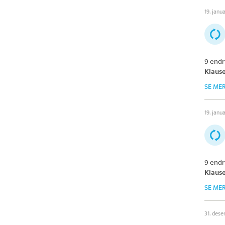
19. janu
9 endr
Klaus
SE ME
19. janu
9 endr
Klaus
SE ME
31. des