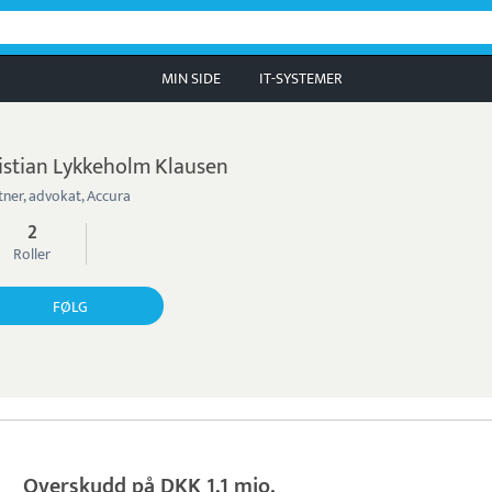
MIN SIDE
IT-SYSTEMER
istian Lykkeholm Klausen
tner, advokat, Accura
2
Roller
FØLG
Overskudd på DKK 1,1 mio.