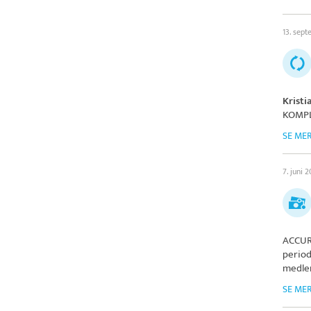
13. sep
Krist
KOMP
SE ME
7. juni 
ACCUR
period
medlem
SE ME