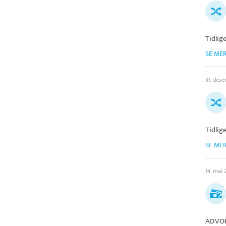
Tidlige
SE ME
31. des
Tidlige
SE ME
14. mai
ADVOK