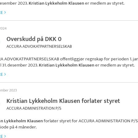
. desember 2023.
Kristian Lykkeholm Klausen
er medlem av styret.
RE
 2024
Overskudd på DKK 0
ACCURA ADVOKATPARTNERSELSKAB
RA ADVOKATPARTNERSELSKAB
offentliggjør regnskap for perioden 1. ja
il 31. desember 2023.
Kristian Lykkeholm Klausen
er medlem av styret.
RE
tember 2023
Kristian Lykkeholm Klausen forlater styret
ACCURA ADMINISTRATION P/S
ian Lykkeholm Klausen
forlater styret for
ACCURA ADMINISTRATION P/S
iode på 4 måneder.
RE