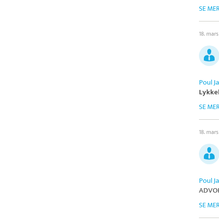
SE ME
18. mar
Poul 
Lykke
SE ME
18. mar
Poul 
ADVO
SE ME