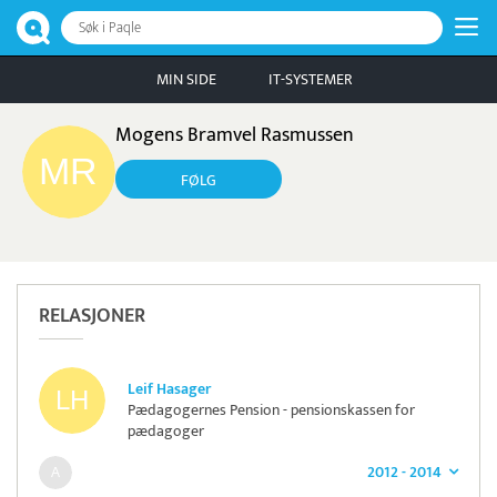
Søk i Paqle
MIN SIDE
IT-SYSTEMER
Mogens Bramvel Rasmussen
FØLG
RELASJONER
Leif Hasager
Pædagogernes Pension - pensionskassen for
pædagoger
2012 - 2014